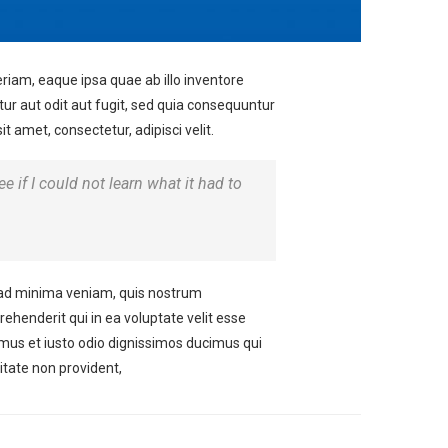
iam, eaque ipsa quae ab illo inventore
tur aut odit aut fugit, sed quia consequuntur
 amet, consectetur, adipisci velit.
ee if I could not learn what it had to
ad minima veniam, quis nostrum
ehenderit qui in ea voluptate velit esse
amus et iusto odio dignissimos ducimus qui
itate non provident,