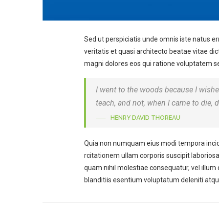
Sed ut perspiciatis unde omnis iste natus 
veritatis et quasi architecto beatae vitae d
magni dolores eos qui ratione voluptatem seq
I went to the woods because I wished t
teach, and not, when I came to die, d
HENRY DAVID THOREAU
Quia non numquam eius modi tempora incid
rcitationem ullam corporis suscipit laborios
quam nihil molestiae consequatur, vel illum
blanditiis esentium voluptatum deleniti atqu