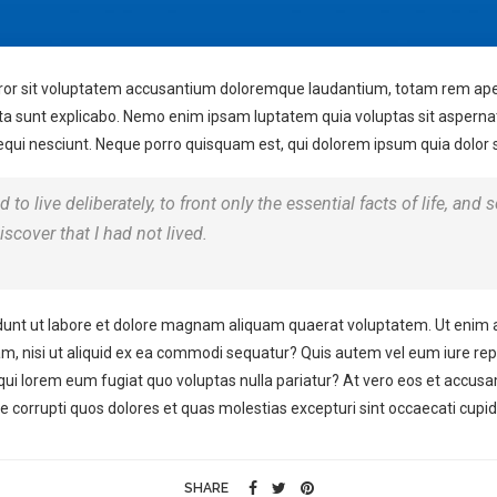
error sit voluptatem accusantium doloremque laudantium, totam rem aper
icta sunt explicabo. Nemo enim ipsam luptatem quia voluptas sit asperna
ui nesciunt. Neque porro quisquam est, qui dolorem ipsum quia dolor sit
o live deliberately, to front only the essential facts of life, and s
iscover that I had not lived.
unt ut labore et dolore magnam aliquam quaerat voluptatem. Ut enim 
am, nisi ut aliquid ex ea commodi sequatur? Quis autem vel eum iure repr
 qui lorem eum fugiat quo voluptas nulla pariatur? At vero eos et accus
e corrupti quos dolores et quas molestias excepturi sint occaecati cupid
SHARE