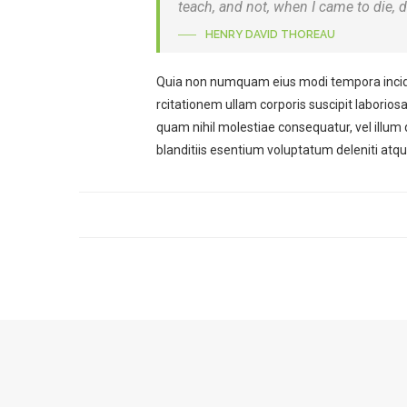
teach, and not, when I came to die, d
HENRY DAVID THOREAU
Quia non numquam eius modi tempora incid
rcitationem ullam corporis suscipit laborios
quam nihil molestiae consequatur, vel illum
blanditiis esentium voluptatum deleniti atqu