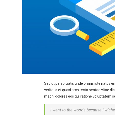
Sed ut perspiciatis unde omnis iste natus 
veritatis et quasi architecto beatae vitae d
magni dolores eos qui ratione voluptatem seq
I went to the woods because I wished t