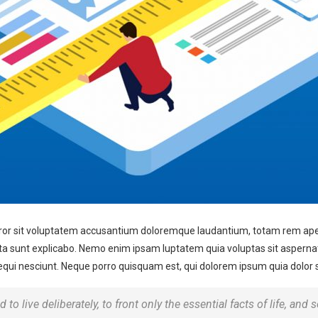
error sit voluptatem accusantium doloremque laudantium, totam rem aper
icta sunt explicabo. Nemo enim ipsam luptatem quia voluptas sit asperna
ui nesciunt. Neque porro quisquam est, qui dolorem ipsum quia dolor sit
o live deliberately, to front only the essential facts of life, and s