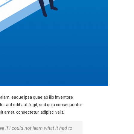
iam, eaque ipsa quae ab illo inventore
tur aut odit aut fugit, sed quia consequuntur
 amet, consectetur, adipisci velit.
ee if I could not learn what it had to