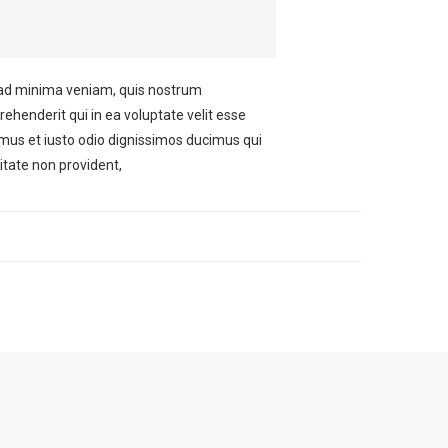
ad minima veniam, quis nostrum
ehenderit qui in ea voluptate velit esse
amus et iusto odio dignissimos ducimus qui
itate non provident,