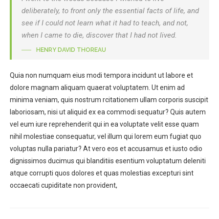
deliberately, to front only the essential facts of life, and
see if I could not learn what it had to teach, and not,
when I came to die, discover that I had not lived.
HENRY DAVID THOREAU
Quia non numquam eius modi tempora incidunt ut labore et
dolore magnam aliquam quaerat voluptatem. Ut enim ad
minima veniam, quis nostrum rcitationem ullam corporis suscipit
laboriosam, nisi ut aliquid ex ea commodi sequatur? Quis autem
vel eum iure reprehenderit qui in ea voluptate velit esse quam
nihil molestiae consequatur, vel illum qui lorem eum fugiat quo
voluptas nulla pariatur? At vero eos et accusamus et iusto odio
dignissimos ducimus qui blanditiis esentium voluptatum deleniti
atque corrupti quos dolores et quas molestias excepturi sint
occaecati cupiditate non provident,