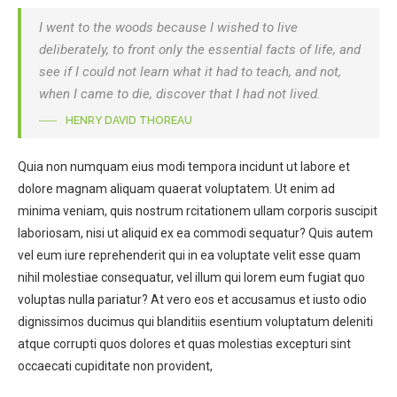
I went to the woods because I wished to live
deliberately, to front only the essential facts of life, and
see if I could not learn what it had to teach, and not,
when I came to die, discover that I had not lived.
HENRY DAVID THOREAU
Quia non numquam eius modi tempora incidunt ut labore et
dolore magnam aliquam quaerat voluptatem. Ut enim ad
minima veniam, quis nostrum rcitationem ullam corporis suscipit
laboriosam, nisi ut aliquid ex ea commodi sequatur? Quis autem
vel eum iure reprehenderit qui in ea voluptate velit esse quam
nihil molestiae consequatur, vel illum qui lorem eum fugiat quo
voluptas nulla pariatur? At vero eos et accusamus et iusto odio
dignissimos ducimus qui blanditiis esentium voluptatum deleniti
atque corrupti quos dolores et quas molestias excepturi sint
occaecati cupiditate non provident,