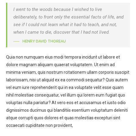
I went to the woods because I wished to live
deliberately, to front only the essential facts of life, and
see if I could not learn what it had to teach, and not,
when I came to die, discover that I had not lived.
HENRY DAVID THOREAU
Quia non numquam eius modi tempora incidunt ut labore et
dolore magnam aliquam quaerat voluptatem. Ut enim ad
minima veniam, quis nostrum rcitationem ullam corporis suscipit
laboriosam, nisi ut aliquid ex ea commodi sequatur? Quis autem
vel eum iure reprehenderit qui in ea voluptate velit esse quam
nihil molestiae consequatur, vel illum qui lorem eum fugiat quo
voluptas nulla pariatur? At vero eos et accusamus et iusto odio
dignissimos ducimus qui blanditiis esentium voluptatum deleniti
atque corrupti quos dolores et quas molestias excepturi sint
occaecati cupiditate non provident,