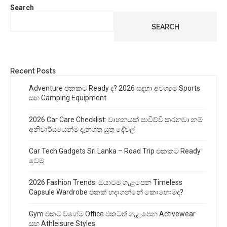
Search
SEARCH
Recent Posts
Adventure එකකට Ready ද? 2026 සඳහා අවශ්‍යම Sports
සහ Camping Equipment
2026 Car Care Checklist: වාහනයක් පාවිච්චි කරනවා නම්
අනිවාර්යයෙන්ම දැනගත යුතු දේවල්
Car Tech Gadgets Sri Lanka – Road Trip එකකට Ready
වෙමු
2026 Fashion Trends: ඔයාටම ගැළපෙන Timeless
Capsule Wardrobe එකක් හදාගන්නේ කොහොමද?
Gym එකට වගේම Office එකටත් ගැළපෙන Activewear
සහ Athleisure Styles