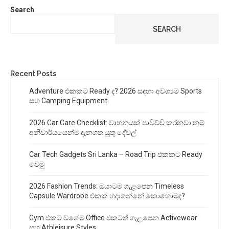
Search
SEARCH
Recent Posts
Adventure එකකට Ready ද? 2026 සඳහා අවශ්‍යම Sports
සහ Camping Equipment
2026 Car Care Checklist: වාහනයක් පාවිච්චි කරනවා නම්
අනිවාර්යයෙන්ම දැනගත යුතු දේවල්
Car Tech Gadgets Sri Lanka – Road Trip එකකට Ready
වෙමු
2026 Fashion Trends: ඔයාටම ගැළපෙන Timeless
Capsule Wardrobe එකක් හදාගන්නේ කොහොමද?
Gym එකට වගේම Office එකටත් ගැළපෙන Activewear
සහ Athleisure Styles