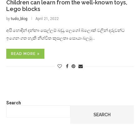
Children can learn from the well-known toys,
Lego blocks
by
tudo_blog
April 21, 2022
අපි හොඳින් දන්නා සෙල්ලම් බඩු, ලෙගෝ බ්ලොක් වලින් දරුවන්ට
ඉගෙන ගත හැකි නිශ්චිත කුසලතා සොයා බලමු…
READ MORE
Search
SEARCH