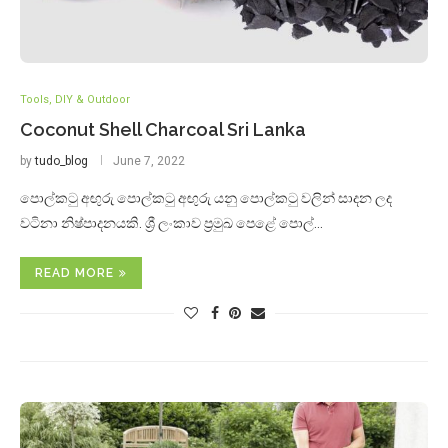
Tools, DIY & Outdoor
Coconut Shell Charcoal Sri Lanka
by
tudo_blog
June 7, 2022
පොල්කටු අඟුරු පොල්කටු අඟුරු යනු පොල්කටු වලින් සාදන ලද
වටිනා නිෂ්පාදනයකි. ශ්‍රී ලංකාව ප්‍රමුඛ පෙළේ පොල්…
READ MORE