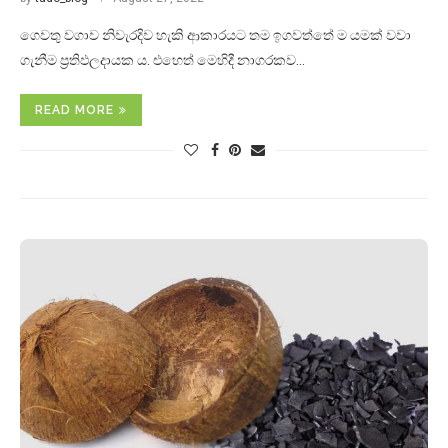
ගෙවතු වගාව නිවැරදිව හැකි ආකාරයට තම ඉගවත්‌තේ ම යමක්‌ වවා
ගැනීම ප්‍රතිඵලදායක ය. එහෙත්‌ මෙහිදී නාගරකව…
READ MORE