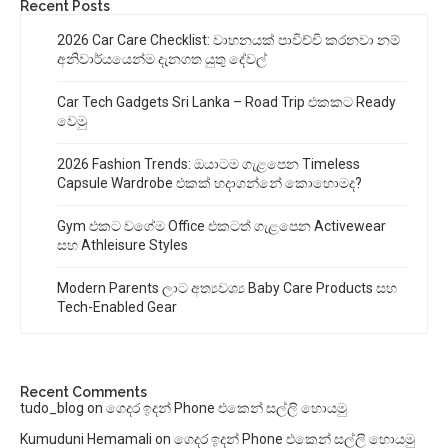
Recent Posts
2026 Car Care Checklist: වාහනයක් පාවිච්චි කරනවා නම්
අනිවාර්යයෙන්ම දැනගත යුතු දේවල්
Car Tech Gadgets Sri Lanka – Road Trip එකකට Ready
වෙමු
2026 Fashion Trends: ඔයාටම ගැළපෙන Timeless
Capsule Wardrobe එකක් හදාගන්නේ කොහොමද?
Gym එකට වගේම Office එකටත් ගැළපෙන Activewear
සහ Athleisure Styles
Modern Parents ලාට අත්‍යවශ්‍ය Baby Care Products සහ
Tech-Enabled Gear
Recent Comments
tudo_blog
on
ගෙදර ඉදන් Phone එකෙන් සල්ලි හොයමු
Kumuduni Hemamali
on
ගෙදර ඉදන් Phone එකෙන් සල්ලි හොයමු