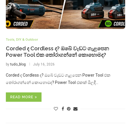
Tools, DIY & Outdoor
Corded ද Cordless ද? ඔබේ වැඩට ගැළපෙන
Power Tool එක තෝරාගන්නේ කොහොමද?
by
tudo_blog
July 16, 2026
Corded ද Cordless ද? ඔබේ වැඩට ගැළපෙන Power Tool එක
තෝරාගන්නේ කොහොමද? Power Tool එකක් මිලදී…
READ MORE