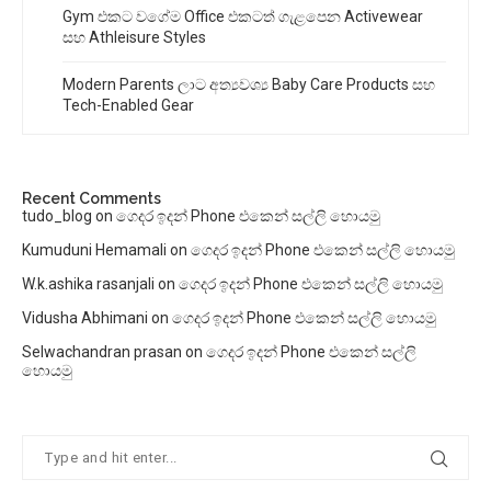
Gym එකට වගේම Office එකටත් ගැළපෙන Activewear
සහ Athleisure Styles
Modern Parents ලාට අත්‍යවශ්‍ය Baby Care Products සහ
Tech-Enabled Gear
Recent Comments
tudo_blog
on
ගෙදර ඉදන් Phone එකෙන් සල්ලි හොයමු
Kumuduni Hemamali
on
ගෙදර ඉදන් Phone එකෙන් සල්ලි හොයමු
W.k.ashika rasanjali
on
ගෙදර ඉදන් Phone එකෙන් සල්ලි හොයමු
Vidusha Abhimani
on
ගෙදර ඉදන් Phone එකෙන් සල්ලි හොයමු
Selwachandran prasan
on
ගෙදර ඉදන් Phone එකෙන් සල්ලි
හොයමු