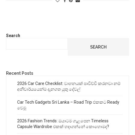
Search
SEARCH
Recent Posts
2026 Car Care Checklist: වාහනයක් පාවිච්චි කරනවා නම්
අනිවාර්යයෙන්ම දැනගත යුතු දේවල්
Car Tech Gadgets Sri Lanka – Road Trip එකකට Ready
වෙමු
2026 Fashion Trends: ඔයාටම ගැළපෙන Timeless
Capsule Wardrobe එකක් හදාගන්නේ කොහොමද?