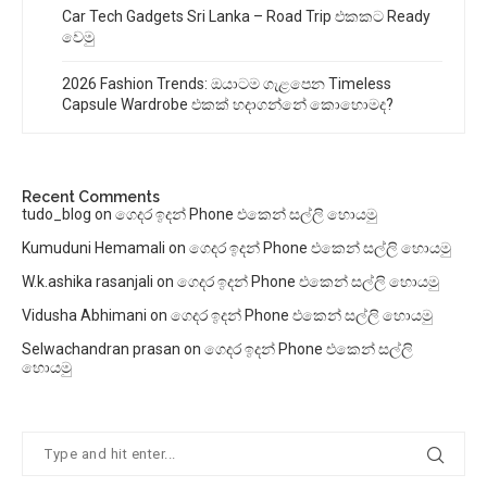
Car Tech Gadgets Sri Lanka – Road Trip එකකට Ready
වෙමු
2026 Fashion Trends: ඔයාටම ගැළපෙන Timeless
Capsule Wardrobe එකක් හදාගන්නේ කොහොමද?
Recent Comments
tudo_blog
on
ගෙදර ඉදන් Phone එකෙන් සල්ලි හොයමු
Kumuduni Hemamali
on
ගෙදර ඉදන් Phone එකෙන් සල්ලි හොයමු
W.k.ashika rasanjali
on
ගෙදර ඉදන් Phone එකෙන් සල්ලි හොයමු
Vidusha Abhimani
on
ගෙදර ඉදන් Phone එකෙන් සල්ලි හොයමු
Selwachandran prasan
on
ගෙදර ඉදන් Phone එකෙන් සල්ලි
හොයමු