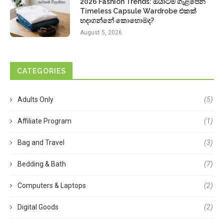
2026 Fashion Trends: ඔයාටම ගැළපෙන
Timeless Capsule Wardrobe එකක්
හදාගන්නේ කොහොමද?
August 5, 2026
CATEGORIES
Adults Only
(5)
Affiliate Program
(1)
Bag and Travel
(3)
Bedding & Bath
(7)
Computers & Laptops
(2)
Digital Goods
(2)