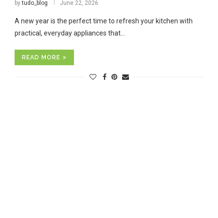
by
tudo_blog
June 22, 2026
A new year is the perfect time to refresh your kitchen with
practical, everyday appliances that…
READ MORE