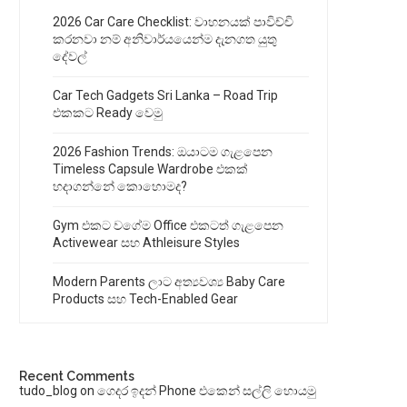
2026 Car Care Checklist: වාහනයක් පාවිච්චි
කරනවා නම් අනිවාර්යයෙන්ම දැනගත යුතු
දේවල්
Car Tech Gadgets Sri Lanka – Road Trip
එකකට Ready වෙමු
2026 Fashion Trends: ඔයාටම ගැළපෙන
Timeless Capsule Wardrobe එකක්
හදාගන්නේ කොහොමද?
Gym එකට වගේම Office එකටත් ගැළපෙන
Activewear සහ Athleisure Styles
Modern Parents ලාට අත්‍යවශ්‍ය Baby Care
Products සහ Tech-Enabled Gear
Recent Comments
tudo_blog
on
ගෙදර ඉදන් Phone එකෙන් සල්ලි හොයමු