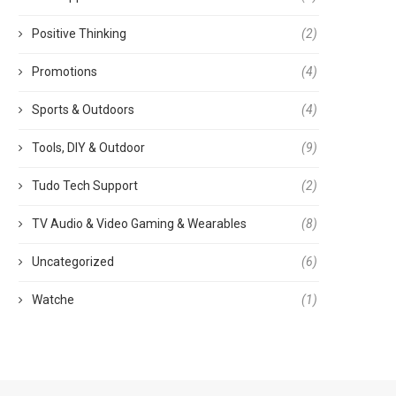
Positive Thinking
(2)
Promotions
(4)
Sports & Outdoors
(4)
Tools, DIY & Outdoor
(9)
Tudo Tech Support
(2)
TV Audio & Video Gaming & Wearables
(8)
Uncategorized
(6)
Watche
(1)