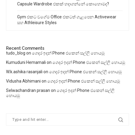
Capsule Wardrobe එකක් හදාගන්නේ කොහොමද?
Gym එකට වගේම Office එකටත් ගැළපෙන Activewear
සහ Athleisure Styles
Recent Comments
tudo_blog
on
ගෙදර ඉදන් Phone එකෙන් සල්ලි හොයමු
Kumuduni Hemamali
on
ගෙදර ඉදන් Phone එකෙන් සල්ලි හොයමු
W.k.ashika rasanjali
on
ගෙදර ඉදන් Phone එකෙන් සල්ලි හොයමු
Vidusha Abhimani
on
ගෙදර ඉදන් Phone එකෙන් සල්ලි හොයමු
Selwachandran prasan
on
ගෙදර ඉදන් Phone එකෙන් සල්ලි
හොයමු