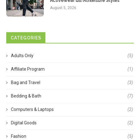
Activewear සහ Athleisure Styles
August 5, 2026
CATEGORIES
Adults Only
(5)
Affiliate Program
(1)
Bag and Travel
(3)
Bedding & Bath
(7)
Computers & Laptops
(2)
Digital Goods
(2)
Fashion
(5)