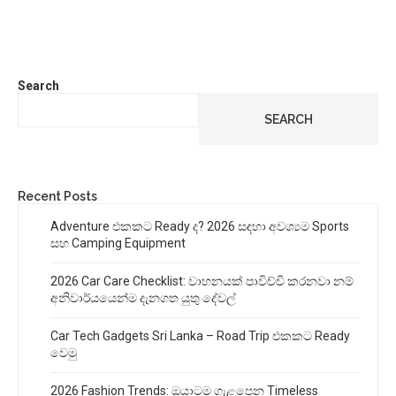
Search
SEARCH
Recent Posts
Adventure එකකට Ready ද? 2026 සඳහා අවශ්‍යම Sports
සහ Camping Equipment
2026 Car Care Checklist: වාහනයක් පාවිච්චි කරනවා නම්
අනිවාර්යයෙන්ම දැනගත යුතු දේවල්
Car Tech Gadgets Sri Lanka – Road Trip එකකට Ready
වෙමු
2026 Fashion Trends: ඔයාටම ගැළපෙන Timeless