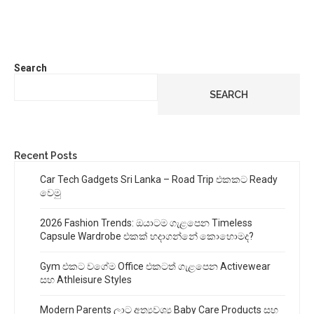
Search
SEARCH
Recent Posts
Car Tech Gadgets Sri Lanka – Road Trip එකකට Ready
වෙමු
2026 Fashion Trends: ඔයාටම ගැළපෙන Timeless
Capsule Wardrobe එකක් හදාගන්නේ කොහොමද?
Gym එකට වගේම Office එකටත් ගැළපෙන Activewear
සහ Athleisure Styles
Modern Parents ලාට අත්‍යවශ්‍ය Baby Care Products සහ