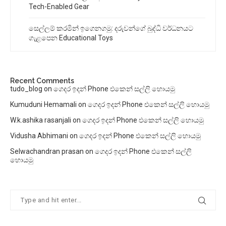
Tech-Enabled Gear
සෙල්ලම් කරමින් ඉගෙනගමු: දරුවන්ගේ බුද්ධි වර්ධනයට
ගැළපෙන Educational Toys
Recent Comments
tudo_blog
on
ගෙදර ඉදන් Phone එකෙන් සල්ලි හොයමු
Kumuduni Hemamali
on
ගෙදර ඉදන් Phone එකෙන් සල්ලි හොයමු
W.k.ashika rasanjali
on
ගෙදර ඉදන් Phone එකෙන් සල්ලි හොයමු
Vidusha Abhimani
on
ගෙදර ඉදන් Phone එකෙන් සල්ලි හොයමු
Selwachandran prasan
on
ගෙදර ඉදන් Phone එකෙන් සල්ලි
හොයමු