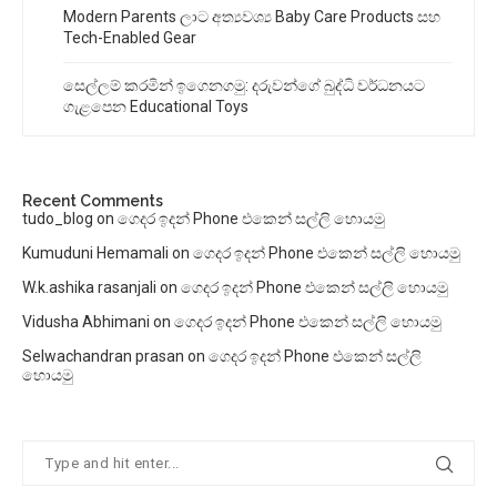
Modern Parents ලාට අත්‍යවශ්‍ය Baby Care Products සහ
Tech-Enabled Gear
සෙල්ලම් කරමින් ඉගෙනගමු: දරුවන්ගේ බුද්ධි වර්ධනයට
ගැළපෙන Educational Toys
Recent Comments
tudo_blog
on
ගෙදර ඉදන් Phone එකෙන් සල්ලි හොයමු
Kumuduni Hemamali
on
ගෙදර ඉදන් Phone එකෙන් සල්ලි හොයමු
W.k.ashika rasanjali
on
ගෙදර ඉදන් Phone එකෙන් සල්ලි හොයමු
Vidusha Abhimani
on
ගෙදර ඉදන් Phone එකෙන් සල්ලි හොයමු
Selwachandran prasan
on
ගෙදර ඉදන් Phone එකෙන් සල්ලි
හොයමු