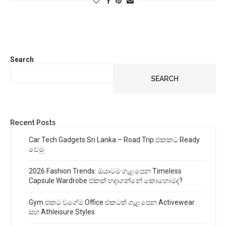
Search
SEARCH
Recent Posts
Car Tech Gadgets Sri Lanka – Road Trip එකකට Ready
වෙමු
2026 Fashion Trends: ඔයාටම ගැළපෙන Timeless
Capsule Wardrobe එකක් හදාගන්නේ කොහොමද?
Gym එකට වගේම Office එකටත් ගැළපෙන Activewear
සහ Athleisure Styles