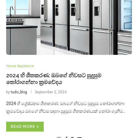
Home Appliance
2024 හි ශීතකරණ: ඔබගේ නිවසට සුදුසුම
තෝරාගන්නා ක්‍රමවේදය
by
tudo_blog
September 2, 2024
2024 හි ශ්‍රේෂ්ඨතම ශීතකරණ: ඔබගේ නිවසට සුදුසුම තෝරාගන්නා
ක්‍රමවේදය ඔබගේ නිවස සඳහා සුදුසුම ශීතකරණයක් තෝරා ගැනීම…
READ MORE