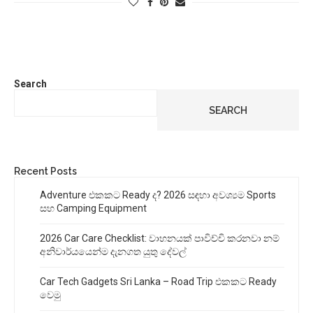
Search
SEARCH
Recent Posts
Adventure එකකට Ready ද? 2026 සඳහා අවශ්‍යම Sports
සහ Camping Equipment
2026 Car Care Checklist: වාහනයක් පාවිච්චි කරනවා නම්
අනිවාර්යයෙන්ම දැනගත යුතු දේවල්
Car Tech Gadgets Sri Lanka – Road Trip එකකට Ready
වෙමු