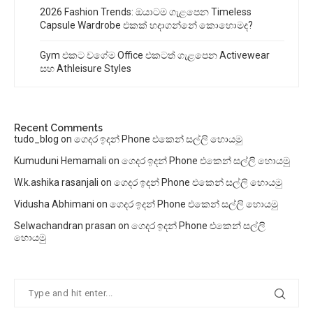
2026 Fashion Trends: ඔයාටම ගැළපෙන Timeless
Capsule Wardrobe එකක් හදාගන්නේ කොහොමද?
Gym එකට වගේම Office එකටත් ගැළපෙන Activewear
සහ Athleisure Styles
Recent Comments
tudo_blog
on
ගෙදර ඉදන් Phone එකෙන් සල්ලි හොයමු
Kumuduni Hemamali
on
ගෙදර ඉදන් Phone එකෙන් සල්ලි හොයමු
W.k.ashika rasanjali
on
ගෙදර ඉදන් Phone එකෙන් සල්ලි හොයමු
Vidusha Abhimani
on
ගෙදර ඉදන් Phone එකෙන් සල්ලි හොයමු
Selwachandran prasan
on
ගෙදර ඉදන් Phone එකෙන් සල්ලි
හොයමු