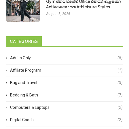
Gym එකට වගේම Office එකටත් ගැළපෙන
Activewear සහ Athleisure Styles
August 5, 2026
CATEGORIES
Adults Only
(5)
Affiliate Program
(1)
Bag and Travel
(3)
Bedding & Bath
(7)
Computers & Laptops
(2)
Digital Goods
(2)