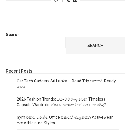
Search
SEARCH
Recent Posts
Car Tech Gadgets Sri Lanka – Road Trip එකකට Ready
වෙමු
2026 Fashion Trends: ඔයාටම ගැළපෙන Timeless
Capsule Wardrobe එකක් හදාගන්නේ කොහොමද?
Gym එකට වගේම Office එකටත් ගැළපෙන Activewear
සහ Athleisure Styles