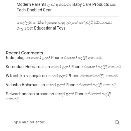
Modern Parents ලාට අත්‍යවශ්‍ය Baby Care Products සහ
Tech-Enabled Gear
සෙල්ලම් කරමින් ඉගෙනගමු: දරුවන්ගේ බුද්ධි වර්ධනයට
ගැළපෙන Educational Toys
Recent Comments
tudo_blog
on
ගෙදර ඉදන් Phone එකෙන් සල්ලි හොයමු
Kumuduni Hemamali
on
ගෙදර ඉදන් Phone එකෙන් සල්ලි හොයමු
W.k.ashika rasanjali
on
ගෙදර ඉදන් Phone එකෙන් සල්ලි හොයමු
Vidusha Abhimani
on
ගෙදර ඉදන් Phone එකෙන් සල්ලි හොයමු
Selwachandran prasan
on
ගෙදර ඉදන් Phone එකෙන් සල්ලි
හොයමු