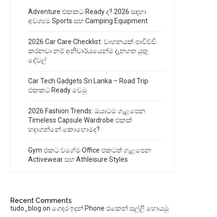
Adventure එකකට Ready ද? 2026 සඳහා
අවශ්‍යම Sports සහ Camping Equipment
2026 Car Care Checklist: වාහනයක් පාවිච්චි
කරනවා නම් අනිවාර්යයෙන්ම දැනගත යුතු
දේවල්
Car Tech Gadgets Sri Lanka – Road Trip
එකකට Ready වෙමු
2026 Fashion Trends: ඔයාටම ගැළපෙන
Timeless Capsule Wardrobe එකක්
හදාගන්නේ කොහොමද?
Gym එකට වගේම Office එකටත් ගැළපෙන
Activewear සහ Athleisure Styles
Recent Comments
tudo_blog
on
ගෙදර ඉදන් Phone එකෙන් සල්ලි හොයමු