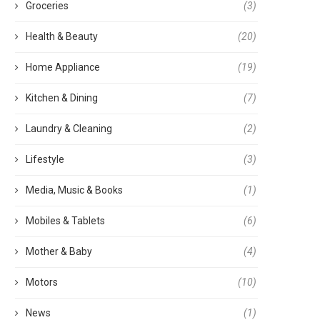
Groceries
(3)
Health & Beauty
(20)
Home Appliance
(19)
Kitchen & Dining
(7)
Laundry & Cleaning
(2)
Lifestyle
(3)
Media, Music & Books
(1)
Mobiles & Tablets
(6)
Mother & Baby
(4)
Motors
(10)
News
(1)