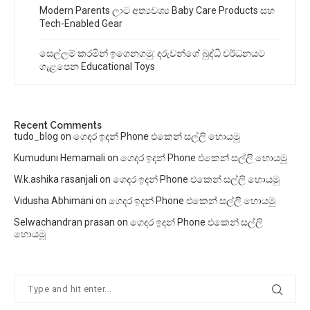
Modern Parents ලාට අත්‍යවශ්‍ය Baby Care Products සහ
Tech-Enabled Gear
සෙල්ලම් කරමින් ඉගෙනගමු: දරුවන්ගේ බුද්ධි වර්ධනයට
ගැළපෙන Educational Toys
Recent Comments
tudo_blog
on
ගෙදර ඉදන් Phone එකෙන් සල්ලි හොයමු
Kumuduni Hemamali
on
ගෙදර ඉදන් Phone එකෙන් සල්ලි හොයමු
W.k.ashika rasanjali
on
ගෙදර ඉදන් Phone එකෙන් සල්ලි හොයමු
Vidusha Abhimani
on
ගෙදර ඉදන් Phone එකෙන් සල්ලි හොයමු
Selwachandran prasan
on
ගෙදර ඉදන් Phone එකෙන් සල්ලි
හොයමු