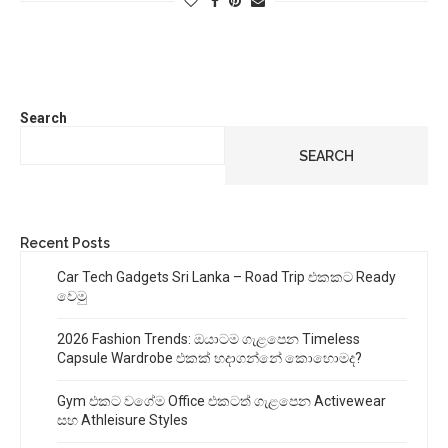
Search
SEARCH
Recent Posts
Car Tech Gadgets Sri Lanka – Road Trip එකකට Ready
වෙමු
2026 Fashion Trends: ඔයාටම ගැළපෙන Timeless
Capsule Wardrobe එකක් හදාගන්නේ කොහොමද?
Gym එකට වගේම Office එකටත් ගැළපෙන Activewear
සහ Athleisure Styles