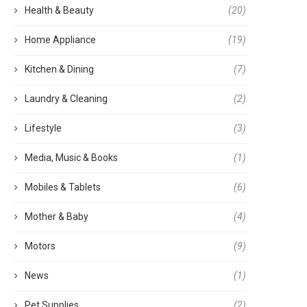
Health & Beauty
(20)
Home Appliance
(19)
Kitchen & Dining
(7)
Laundry & Cleaning
(2)
Lifestyle
(3)
Media, Music & Books
(1)
Mobiles & Tablets
(6)
Mother & Baby
(4)
Motors
(9)
News
(1)
Pet Supplies
(2)