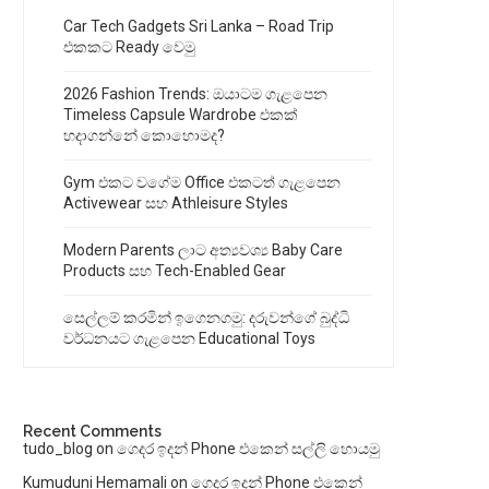
Car Tech Gadgets Sri Lanka – Road Trip
එකකට Ready වෙමු
2026 Fashion Trends: ඔයාටම ගැළපෙන
Timeless Capsule Wardrobe එකක්
හදාගන්නේ කොහොමද?
Gym එකට වගේම Office එකටත් ගැළපෙන
Activewear සහ Athleisure Styles
Modern Parents ලාට අත්‍යවශ්‍ය Baby Care
Products සහ Tech-Enabled Gear
සෙල්ලම් කරමින් ඉගෙනගමු: දරුවන්ගේ බුද්ධි
වර්ධනයට ගැළපෙන Educational Toys
Recent Comments
tudo_blog
on
ගෙදර ඉදන් Phone එකෙන් සල්ලි හොයමු
Kumuduni Hemamali
on
ගෙදර ඉදන් Phone එකෙන්