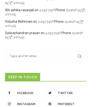
සල්ලි හොයමු
W.k.ashika rasanjali
on
ගෙදර ඉදන් Phone එකෙන් සල්ලි
හොයමු
Vidusha Abhimani
on
ගෙදර ඉදන් Phone එකෙන් සල්ලි
හොයමු
Selwachandran prasan
on
ගෙදර ඉදන් Phone එකෙන්
සල්ලි හොයමු
KEEP IN TOUCH
FACEBOOK
TWITTER
INSTAGRAM
PINTEREST