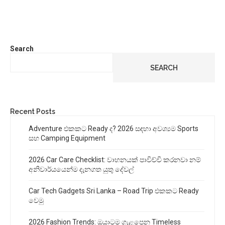
Search
SEARCH
Recent Posts
Adventure එකකට Ready ද? 2026 සඳහා අවශ්‍යම Sports
සහ Camping Equipment
2026 Car Care Checklist: වාහනයක් පාවිච්චි කරනවා නම්
අනිවාර්යයෙන්ම දැනගත යුතු දේවල්
Car Tech Gadgets Sri Lanka – Road Trip එකකට Ready
වෙමු
2026 Fashion Trends: ඔයාටම ගැළපෙන Timeless