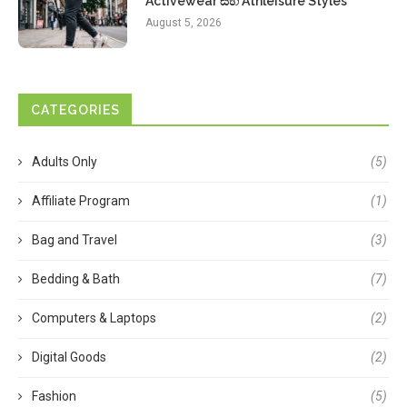
Activewear සහ Athleisure Styles
August 5, 2026
CATEGORIES
Adults Only
(5)
Affiliate Program
(1)
Bag and Travel
(3)
Bedding & Bath
(7)
Computers & Laptops
(2)
Digital Goods
(2)
Fashion
(5)