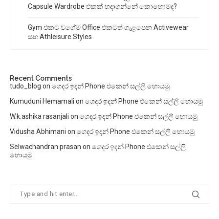
Capsule Wardrobe එකක් හදාගන්නේ කොහොමද?
Gym එකට වගේම Office එකටත් ගැළපෙන Activewear
සහ Athleisure Styles
Recent Comments
tudo_blog
on
ගෙදර ඉදන් Phone එකෙන් සල්ලි හොයමු
Kumuduni Hemamali
on
ගෙදර ඉදන් Phone එකෙන් සල්ලි හොයමු
W.k.ashika rasanjali
on
ගෙදර ඉදන් Phone එකෙන් සල්ලි හොයමු
Vidusha Abhimani
on
ගෙදර ඉදන් Phone එකෙන් සල්ලි හොයමු
Selwachandran prasan
on
ගෙදර ඉදන් Phone එකෙන් සල්ලි
හොයමු