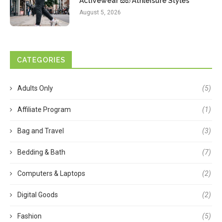
Activewear සහ Athleisure Styles
August 5, 2026
CATEGORIES
Adults Only
(5)
Affiliate Program
(1)
Bag and Travel
(3)
Bedding & Bath
(7)
Computers & Laptops
(2)
Digital Goods
(2)
Fashion
(5)