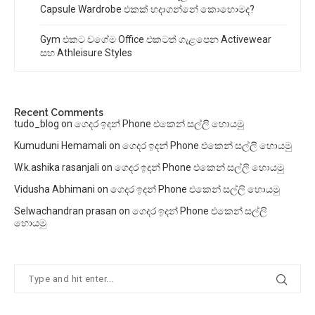
Capsule Wardrobe එකක් හදාගන්නේ කොහොමද?
Gym එකට වගේම Office එකටත් ගැළපෙන Activewear
සහ Athleisure Styles
Recent Comments
tudo_blog
on
ගෙදර ඉදන් Phone එකෙන් සල්ලි හොයමු
Kumuduni Hemamali
on
ගෙදර ඉදන් Phone එකෙන් සල්ලි හොයමු
W.k.ashika rasanjali
on
ගෙදර ඉදන් Phone එකෙන් සල්ලි හොයමු
Vidusha Abhimani
on
ගෙදර ඉදන් Phone එකෙන් සල්ලි හොයමු
Selwachandran prasan
on
ගෙදර ඉදන් Phone එකෙන් සල්ලි
හොයමු