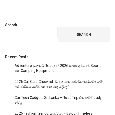
Search
SEARCH
Recent Posts
Adventure එකකට Ready ද? 2026 සඳහා අවශ්‍යම Sports
සහ Camping Equipment
2026 Car Care Checklist: වාහනයක් පාවිච්චි කරනවා නම්
අනිවාර්යයෙන්ම දැනගත යුතු දේවල්
Car Tech Gadgets Sri Lanka – Road Trip එකකට Ready
වෙමු
2026 Fashion Trends: ඔයාටම ගැළපෙන Timeless