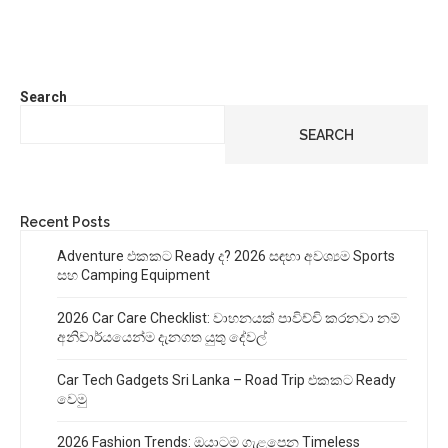
Search
SEARCH
Recent Posts
Adventure එකකට Ready ද? 2026 සඳහා අවශ්‍යම Sports
සහ Camping Equipment
2026 Car Care Checklist: වාහනයක් පාවිච්චි කරනවා නම්
අනිවාර්යයෙන්ම දැනගත යුතු දේවල්
Car Tech Gadgets Sri Lanka – Road Trip එකකට Ready
වෙමු
2026 Fashion Trends: ඔයාටම ගැළපෙන Timeless