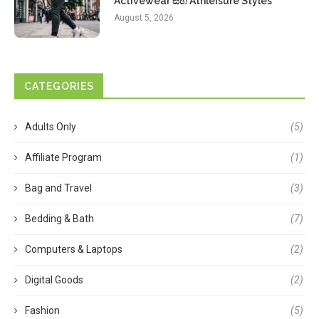
Activewear සහ Athleisure Styles
August 5, 2026
CATEGORIES
Adults Only
(5)
Affiliate Program
(1)
Bag and Travel
(3)
Bedding & Bath
(7)
Computers & Laptops
(2)
Digital Goods
(2)
Fashion
(5)