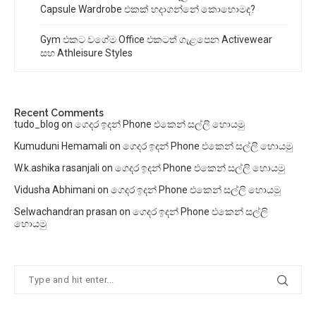
Capsule Wardrobe එකක් හදාගන්නේ කොහොමද?
Gym එකට වගේම Office එකටත් ගැළපෙන Activewear
සහ Athleisure Styles
Recent Comments
tudo_blog
on
ගෙදර ඉදන් Phone එකෙන් සල්ලි හොයමු
Kumuduni Hemamali
on
ගෙදර ඉදන් Phone එකෙන් සල්ලි හොයමු
W.k.ashika rasanjali
on
ගෙදර ඉදන් Phone එකෙන් සල්ලි හොයමු
Vidusha Abhimani
on
ගෙදර ඉදන් Phone එකෙන් සල්ලි හොයමු
Selwachandran prasan
on
ගෙදර ඉදන් Phone එකෙන් සල්ලි
හොයමු