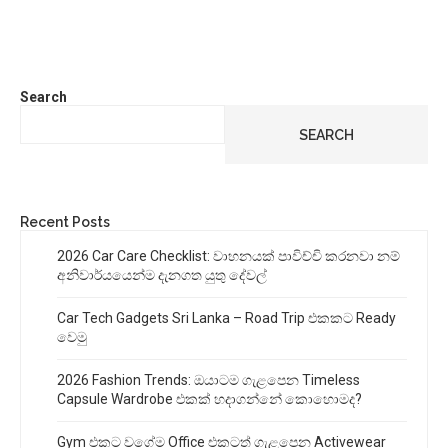
Search
SEARCH
Recent Posts
2026 Car Care Checklist: වාහනයක් පාවිච්චි කරනවා නම්
අනිවාර්යයෙන්ම දැනගත යුතු දේවල්
Car Tech Gadgets Sri Lanka – Road Trip එකකට Ready
වෙමු
2026 Fashion Trends: ඔයාටම ගැළපෙන Timeless
Capsule Wardrobe එකක් හදාගන්නේ කොහොමද?
Gym එකට වගේම Office එකටත් ගැළපෙන Activewear