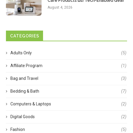
Care Products සහ Tech-Enabled Gear
August 4, 2026
CATEGORIES
Adults Only
(5)
Affiliate Program
(1)
Bag and Travel
(3)
Bedding & Bath
(7)
Computers & Laptops
(2)
Digital Goods
(2)
Fashion
(5)