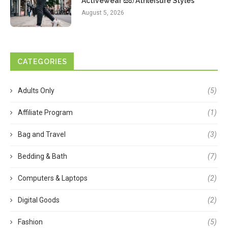
Activewear සහ Athleisure Styles
August 5, 2026
CATEGORIES
Adults Only
(5)
Affiliate Program
(1)
Bag and Travel
(3)
Bedding & Bath
(7)
Computers & Laptops
(2)
Digital Goods
(2)
Fashion
(5)