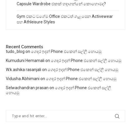
Capsule Wardrobe එකක් හදාගන්නේ කොහොමද?
Gym එකට වගේම Office එකටත් ගැළපෙන Activewear
සහ Athleisure Styles
Recent Comments
tudo_blog
on
ගෙදර ඉදන් Phone එකෙන් සල්ලි හොයමු
Kumuduni Hemamali
on
ගෙදර ඉදන් Phone එකෙන් සල්ලි හොයමු
W.k.ashika rasanjali
on
ගෙදර ඉදන් Phone එකෙන් සල්ලි හොයමු
Vidusha Abhimani
on
ගෙදර ඉදන් Phone එකෙන් සල්ලි හොයමු
Selwachandran prasan
on
ගෙදර ඉදන් Phone එකෙන් සල්ලි
හොයමු