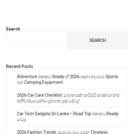
Search
SEARCH
Recent Posts
Adventure එකකට Ready ද? 2026 සඳහා අවශ්‍යම Sports
සහ Camping Equipment
2026 Car Care Checklist: වාහනයක් පාවිච්චි කරනවා නම්
අනිවාර්යයෙන්ම දැනගත යුතු දේවල්
Car Tech Gadgets Sri Lanka – Road Trip එකකට Ready
වෙමු
2026 Fashion Trends: ඔයාටම ගැළපෙන Timeless