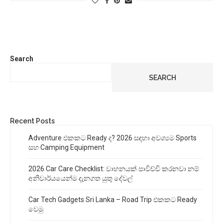
Search
SEARCH
Recent Posts
Adventure එකකට Ready ද? 2026 සඳහා අවශ්‍යම Sports
සහ Camping Equipment
2026 Car Care Checklist: වාහනයක් පාවිච්චි කරනවා නම්
අනිවාර්යයෙන්ම දැනගත යුතු දේවල්
Car Tech Gadgets Sri Lanka – Road Trip එකකට Ready
වෙමු