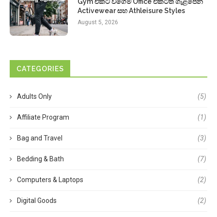
Gym එකට වගේම Office එකටත් ගැළපෙන
Activewear සහ Athleisure Styles
August 5, 2026
CATEGORIES
Adults Only
(5)
Affiliate Program
(1)
Bag and Travel
(3)
Bedding & Bath
(7)
Computers & Laptops
(2)
Digital Goods
(2)