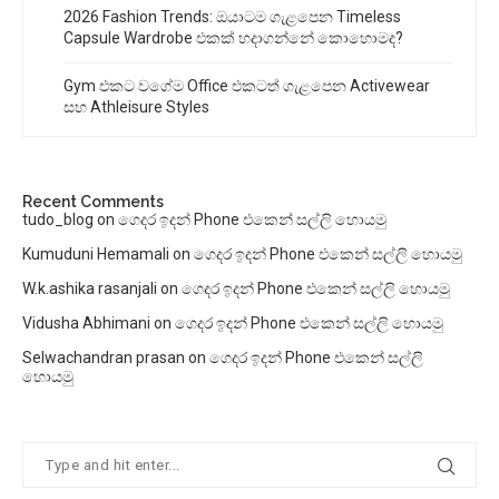
2026 Fashion Trends: ඔයාටම ගැළපෙන Timeless
Capsule Wardrobe එකක් හදාගන්නේ කොහොමද?
Gym එකට වගේම Office එකටත් ගැළපෙන Activewear
සහ Athleisure Styles
Recent Comments
tudo_blog
on
ගෙදර ඉදන් Phone එකෙන් සල්ලි හොයමු
Kumuduni Hemamali
on
ගෙදර ඉදන් Phone එකෙන් සල්ලි හොයමු
W.k.ashika rasanjali
on
ගෙදර ඉදන් Phone එකෙන් සල්ලි හොයමු
Vidusha Abhimani
on
ගෙදර ඉදන් Phone එකෙන් සල්ලි හොයමු
Selwachandran prasan
on
ගෙදර ඉදන් Phone එකෙන් සල්ලි
හොයමු