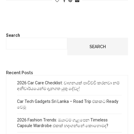
Search
SEARCH
Recent Posts
2026 Car Care Checklist: වාහනයක් පාවිච්චි කරනවා නම්
අනිවාර්යයෙන්ම දැනගත යුතු දේවල්
Car Tech Gadgets Sri Lanka – Road Trip එකකට Ready
වෙමු
2026 Fashion Trends: ඔයාටම ගැළපෙන Timeless
Capsule Wardrobe එකක් හදාගන්නේ කොහොමද?