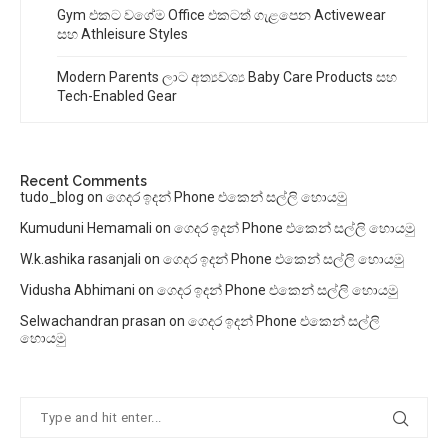
Gym එකට වගේම Office එකටත් ගැළපෙන Activewear
සහ Athleisure Styles
Modern Parents ලාට අත්‍යවශ්‍ය Baby Care Products සහ
Tech-Enabled Gear
Recent Comments
tudo_blog
on
ගෙදර ඉදන් Phone එකෙන් සල්ලි හොයමු
Kumuduni Hemamali
on
ගෙදර ඉදන් Phone එකෙන් සල්ලි හොයමු
W.k.ashika rasanjali
on
ගෙදර ඉදන් Phone එකෙන් සල්ලි හොයමු
Vidusha Abhimani
on
ගෙදර ඉදන් Phone එකෙන් සල්ලි හොයමු
Selwachandran prasan
on
ගෙදර ඉදන් Phone එකෙන් සල්ලි
හොයමු