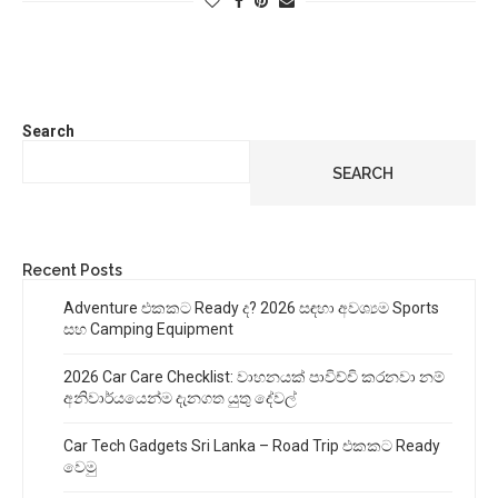
Search
SEARCH
Recent Posts
Adventure එකකට Ready ද? 2026 සඳහා අවශ්‍යම Sports
සහ Camping Equipment
2026 Car Care Checklist: වාහනයක් පාවිච්චි කරනවා නම්
අනිවාර්යයෙන්ම දැනගත යුතු දේවල්
Car Tech Gadgets Sri Lanka – Road Trip එකකට Ready
වෙමු