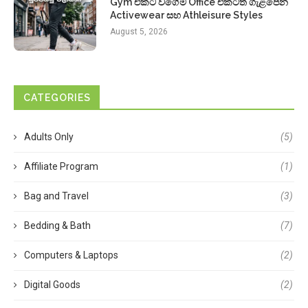
Gym එකට වගේම Office එකටත් ගැළපෙන
Activewear සහ Athleisure Styles
August 5, 2026
CATEGORIES
Adults Only
(5)
Affiliate Program
(1)
Bag and Travel
(3)
Bedding & Bath
(7)
Computers & Laptops
(2)
Digital Goods
(2)