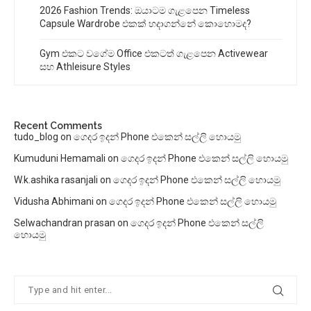
2026 Fashion Trends: ඔයාටම ගැළපෙන Timeless
Capsule Wardrobe එකක් හදාගන්නේ කොහොමද?
Gym එකට වගේම Office එකටත් ගැළපෙන Activewear
සහ Athleisure Styles
Recent Comments
tudo_blog
on
ගෙදර ඉදන් Phone එකෙන් සල්ලි හොයමු
Kumuduni Hemamali
on
ගෙදර ඉදන් Phone එකෙන් සල්ලි හොයමු
W.k.ashika rasanjali
on
ගෙදර ඉදන් Phone එකෙන් සල්ලි හොයමු
Vidusha Abhimani
on
ගෙදර ඉදන් Phone එකෙන් සල්ලි හොයමු
Selwachandran prasan
on
ගෙදර ඉදන් Phone එකෙන් සල්ලි
හොයමු