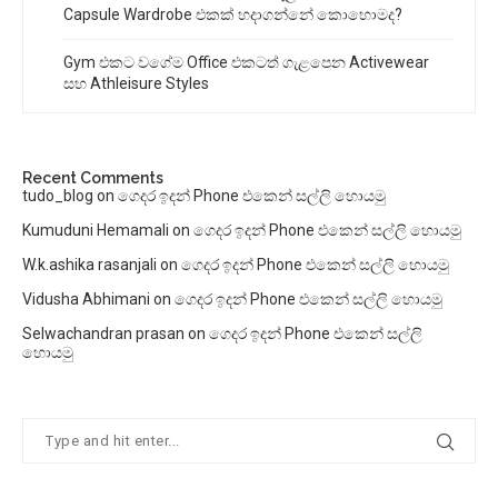
Capsule Wardrobe එකක් හදාගන්නේ කොහොමද?
Gym එකට වගේම Office එකටත් ගැළපෙන Activewear
සහ Athleisure Styles
Recent Comments
tudo_blog
on
ගෙදර ඉදන් Phone එකෙන් සල්ලි හොයමු
Kumuduni Hemamali
on
ගෙදර ඉදන් Phone එකෙන් සල්ලි හොයමු
W.k.ashika rasanjali
on
ගෙදර ඉදන් Phone එකෙන් සල්ලි හොයමු
Vidusha Abhimani
on
ගෙදර ඉදන් Phone එකෙන් සල්ලි හොයමු
Selwachandran prasan
on
ගෙදර ඉදන් Phone එකෙන් සල්ලි
හොයමු