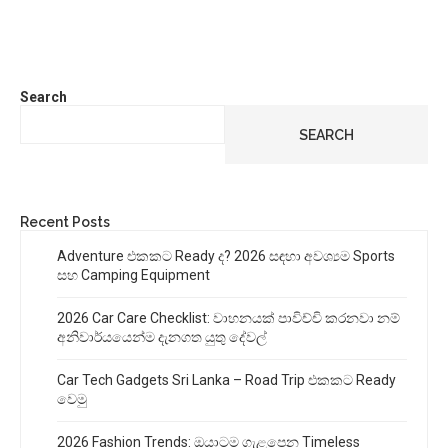
Search
SEARCH
Recent Posts
Adventure එකකට Ready ද? 2026 සඳහා අවශ්‍යම Sports
සහ Camping Equipment
2026 Car Care Checklist: වාහනයක් පාවිච්චි කරනවා නම්
අනිවාර්යයෙන්ම දැනගත යුතු දේවල්
Car Tech Gadgets Sri Lanka – Road Trip එකකට Ready
වෙමු
2026 Fashion Trends: ඔයාටම ගැළපෙන Timeless