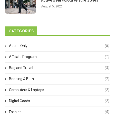
Activewear සහ Athleisure Styles
August 5, 2026
CATEGORIES
Adults Only
(5)
Affiliate Program
(1)
Bag and Travel
(3)
Bedding & Bath
(7)
Computers & Laptops
(2)
Digital Goods
(2)
Fashion
(5)