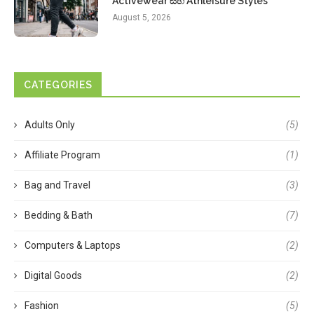
Activewear සහ Athleisure Styles
August 5, 2026
CATEGORIES
Adults Only
(5)
Affiliate Program
(1)
Bag and Travel
(3)
Bedding & Bath
(7)
Computers & Laptops
(2)
Digital Goods
(2)
Fashion
(5)