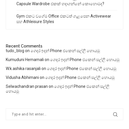
Capsule Wardrobe එකක් හදාගන්නේ කොහොමද?
Gym එකට වගේම Office එකටත් ගැළපෙන Activewear
සහ Athleisure Styles
Recent Comments
tudo_blog
on
ගෙදර ඉදන් Phone එකෙන් සල්ලි හොයමු
Kumuduni Hemamali
on
ගෙදර ඉදන් Phone එකෙන් සල්ලි හොයමු
W.k.ashika rasanjali
on
ගෙදර ඉදන් Phone එකෙන් සල්ලි හොයමු
Vidusha Abhimani
on
ගෙදර ඉදන් Phone එකෙන් සල්ලි හොයමු
Selwachandran prasan
on
ගෙදර ඉදන් Phone එකෙන් සල්ලි
හොයමු