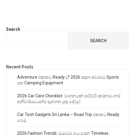
Search
SEARCH
Recent Posts
Adventure එකකට Ready ද? 2026 සඳහා අවශ්‍යම Sports
සහ Camping Equipment
2026 Car Care Checklist: වාහනයක් පාවිච්චි කරනවා නම්
අනිවාර්යයෙන්ම දැනගත යුතු දේවල්
Car Tech Gadgets Sri Lanka – Road Trip එකකට Ready
වෙමු
2026 Fashion Trends: ඔයාටම ගැළපෙන Timeless