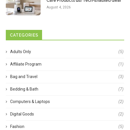
Care Products සහ Tech-Enabled Gear
August 4, 2026
CATEGORIES
Adults Only
(5)
Affiliate Program
(1)
Bag and Travel
(3)
Bedding & Bath
(7)
Computers & Laptops
(2)
Digital Goods
(2)
Fashion
(5)