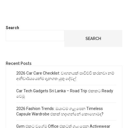
Search
SEARCH
Recent Posts
2026 Car Care Checklist: වාහනයක් පාවිච්චි කරනවා නම්
අනිවාර්යයෙන්ම දැනගත යුතු දේවල්
Car Tech Gadgets Sri Lanka – Road Trip එකකට Ready
වෙමු
2026 Fashion Trends: ඔයාටම ගැළපෙන Timeless
Capsule Wardrobe එකක් හදාගන්නේ කොහොමද?
Gym එකට වගේම Office එකටත් ගැළපෙන Activewear