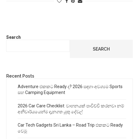
Search
SEARCH
Recent Posts
Adventure එකකට Ready ද? 2026 සඳහා අවශ්‍යම Sports
සහ Camping Equipment
2026 Car Care Checklist: වාහනයක් පාවිච්චි කරනවා නම්
අනිවාර්යයෙන්ම දැනගත යුතු දේවල්
Car Tech Gadgets Sri Lanka – Road Trip එකකට Ready
වෙමු