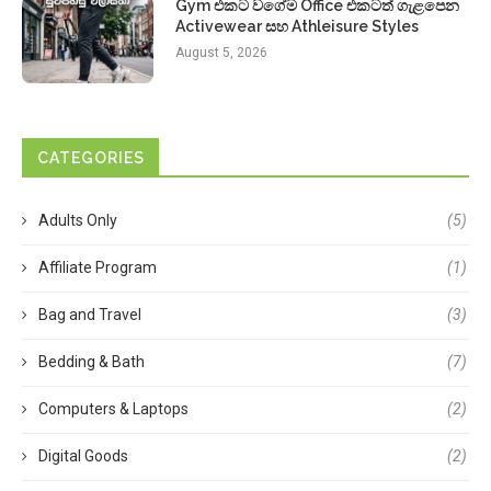
Gym එකට වගේම Office එකටත් ගැළපෙන
Activewear සහ Athleisure Styles
August 5, 2026
CATEGORIES
Adults Only
(5)
Affiliate Program
(1)
Bag and Travel
(3)
Bedding & Bath
(7)
Computers & Laptops
(2)
Digital Goods
(2)