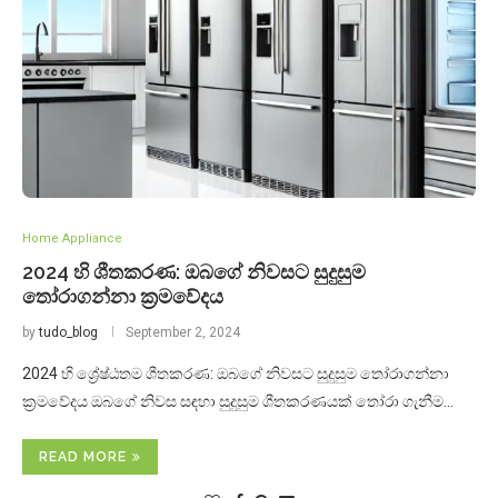
Home Appliance
2024 හි ශීතකරණ: ඔබගේ නිවසට සුදුසුම
තෝරාගන්නා ක්‍රමවේදය
by
tudo_blog
September 2, 2024
2024 හි ශ්‍රේෂ්ඨතම ශීතකරණ: ඔබගේ නිවසට සුදුසුම තෝරාගන්නා
ක්‍රමවේදය ඔබගේ නිවස සඳහා සුදුසුම ශීතකරණයක් තෝරා ගැනීම…
READ MORE