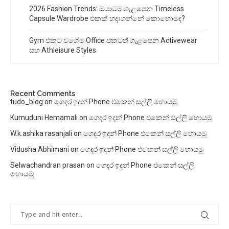
2026 Fashion Trends: ඔයාටම ගැළපෙන Timeless
Capsule Wardrobe එකක් හදාගන්නේ කොහොමද?
Gym එකට වගේම Office එකටත් ගැළපෙන Activewear
සහ Athleisure Styles
Recent Comments
tudo_blog
on
ගෙදර ඉදන් Phone එකෙන් සල්ලි හොයමු
Kumuduni Hemamali
on
ගෙදර ඉදන් Phone එකෙන් සල්ලි හොයමු
W.k.ashika rasanjali
on
ගෙදර ඉදන් Phone එකෙන් සල්ලි හොයමු
Vidusha Abhimani
on
ගෙදර ඉදන් Phone එකෙන් සල්ලි හොයමු
Selwachandran prasan
on
ගෙදර ඉදන් Phone එකෙන් සල්ලි
හොයමු