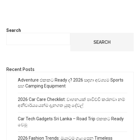
Search
SEARCH
Recent Posts
Adventure එකකට Ready ද? 2026 සඳහා අවශ්‍යම Sports
සහ Camping Equipment
2026 Car Care Checklist: වාහනයක් පාවිච්චි කරනවා නම්
අනිවාර්යයෙන්ම දැනගත යුතු දේවල්
Car Tech Gadgets Sri Lanka – Road Trip එකකට Ready
වෙමු
2026 Fashion Trends: ඔයාටම ගැළපෙන Timeless