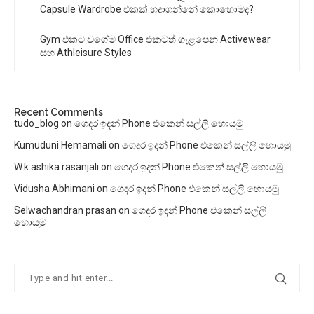
Capsule Wardrobe එකක් හදාගන්නේ කොහොමද?
Gym එකට වගේම Office එකටත් ගැළපෙන Activewear
සහ Athleisure Styles
Recent Comments
tudo_blog
on
ගෙදර ඉදන් Phone එකෙන් සල්ලි හොයමු
Kumuduni Hemamali
on
ගෙදර ඉදන් Phone එකෙන් සල්ලි හොයමු
W.k.ashika rasanjali
on
ගෙදර ඉදන් Phone එකෙන් සල්ලි හොයමු
Vidusha Abhimani
on
ගෙදර ඉදන් Phone එකෙන් සල්ලි හොයමු
Selwachandran prasan
on
ගෙදර ඉදන් Phone එකෙන් සල්ලි
හොයමු