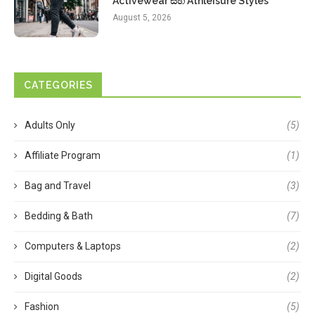
Activewear සහ Athleisure Styles
August 5, 2026
CATEGORIES
Adults Only
(5)
Affiliate Program
(1)
Bag and Travel
(3)
Bedding & Bath
(7)
Computers & Laptops
(2)
Digital Goods
(2)
Fashion
(5)