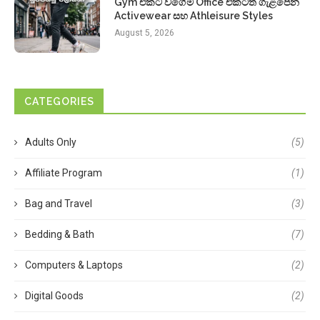
Gym එකට වගේම Office එකටත් ගැළපෙන
Activewear සහ Athleisure Styles
August 5, 2026
CATEGORIES
Adults Only
(5)
Affiliate Program
(1)
Bag and Travel
(3)
Bedding & Bath
(7)
Computers & Laptops
(2)
Digital Goods
(2)