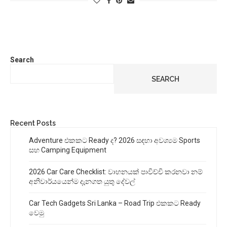
Search
SEARCH
Recent Posts
Adventure එකකට Ready ද? 2026 සඳහා අවශ්‍යම Sports
සහ Camping Equipment
2026 Car Care Checklist: වාහනයක් පාවිච්චි කරනවා නම්
අනිවාර්යයෙන්ම දැනගත යුතු දේවල්
Car Tech Gadgets Sri Lanka – Road Trip එකකට Ready
වෙමු