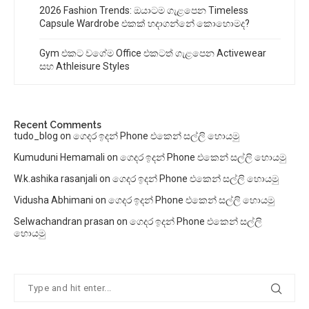
2026 Fashion Trends: ඔයාටම ගැළපෙන Timeless
Capsule Wardrobe එකක් හදාගන්නේ කොහොමද?
Gym එකට වගේම Office එකටත් ගැළපෙන Activewear
සහ Athleisure Styles
Recent Comments
tudo_blog
on
ගෙදර ඉදන් Phone එකෙන් සල්ලි හොයමු
Kumuduni Hemamali
on
ගෙදර ඉදන් Phone එකෙන් සල්ලි හොයමු
W.k.ashika rasanjali
on
ගෙදර ඉදන් Phone එකෙන් සල්ලි හොයමු
Vidusha Abhimani
on
ගෙදර ඉදන් Phone එකෙන් සල්ලි හොයමු
Selwachandran prasan
on
ගෙදර ඉදන් Phone එකෙන් සල්ලි
හොයමු