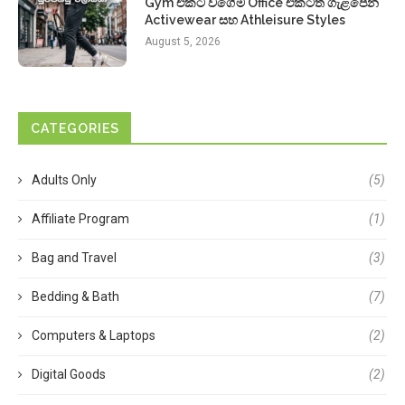
Gym එකට වගේම Office එකටත් ගැළපෙන
Activewear සහ Athleisure Styles
August 5, 2026
CATEGORIES
Adults Only
(5)
Affiliate Program
(1)
Bag and Travel
(3)
Bedding & Bath
(7)
Computers & Laptops
(2)
Digital Goods
(2)