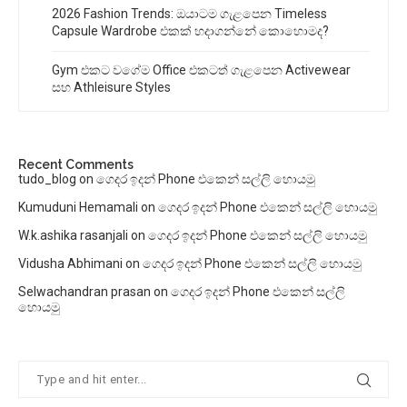
2026 Fashion Trends: ඔයාටම ගැළපෙන Timeless
Capsule Wardrobe එකක් හදාගන්නේ කොහොමද?
Gym එකට වගේම Office එකටත් ගැළපෙන Activewear
සහ Athleisure Styles
Recent Comments
tudo_blog
on
ගෙදර ඉදන් Phone එකෙන් සල්ලි හොයමු
Kumuduni Hemamali
on
ගෙදර ඉදන් Phone එකෙන් සල්ලි හොයමු
W.k.ashika rasanjali
on
ගෙදර ඉදන් Phone එකෙන් සල්ලි හොයමු
Vidusha Abhimani
on
ගෙදර ඉදන් Phone එකෙන් සල්ලි හොයමු
Selwachandran prasan
on
ගෙදර ඉදන් Phone එකෙන් සල්ලි
හොයමු