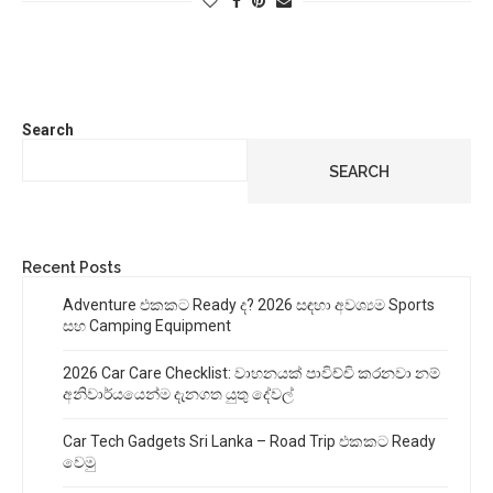
Search
SEARCH
Recent Posts
Adventure එකකට Ready ද? 2026 සඳහා අවශ්‍යම Sports
සහ Camping Equipment
2026 Car Care Checklist: වාහනයක් පාවිච්චි කරනවා නම්
අනිවාර්යයෙන්ම දැනගත යුතු දේවල්
Car Tech Gadgets Sri Lanka – Road Trip එකකට Ready
වෙමු