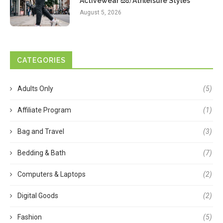
Activewear සහ Athleisure Styles
August 5, 2026
CATEGORIES
Adults Only
(5)
Affiliate Program
(1)
Bag and Travel
(3)
Bedding & Bath
(7)
Computers & Laptops
(2)
Digital Goods
(2)
Fashion
(5)