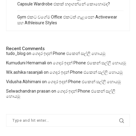
Capsule Wardrobe එකක් හදාගන්නේ කොහොමද?
Gym එකට වගේම Office එකටත් ගැළපෙන Activewear
සහ Athleisure Styles
Recent Comments
tudo_blog
on
ගෙදර ඉදන් Phone එකෙන් සල්ලි හොයමු
Kumuduni Hemamali
on
ගෙදර ඉදන් Phone එකෙන් සල්ලි හොයමු
W.k.ashika rasanjali
on
ගෙදර ඉදන් Phone එකෙන් සල්ලි හොයමු
Vidusha Abhimani
on
ගෙදර ඉදන් Phone එකෙන් සල්ලි හොයමු
Selwachandran prasan
on
ගෙදර ඉදන් Phone එකෙන් සල්ලි
හොයමු