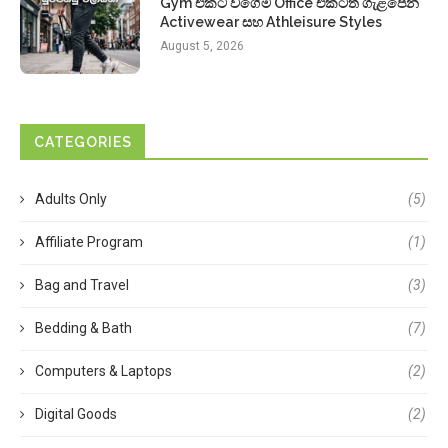
Gym එකට වගේම Office එකටත් ගැළපෙන
Activewear සහ Athleisure Styles
August 5, 2026
CATEGORIES
Adults Only
(5)
Affiliate Program
(1)
Bag and Travel
(3)
Bedding & Bath
(7)
Computers & Laptops
(2)
Digital Goods
(2)