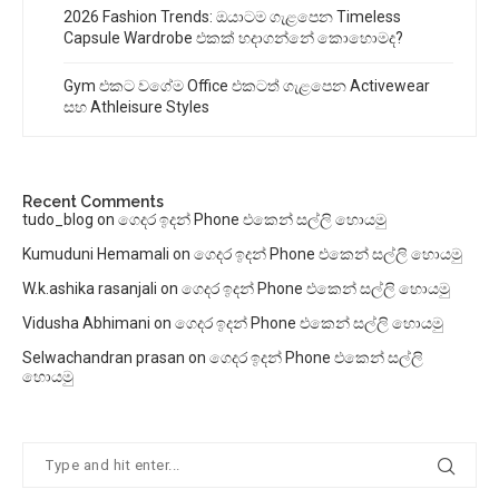
2026 Fashion Trends: ඔයාටම ගැළපෙන Timeless
Capsule Wardrobe එකක් හදාගන්නේ කොහොමද?
Gym එකට වගේම Office එකටත් ගැළපෙන Activewear
සහ Athleisure Styles
Recent Comments
tudo_blog
on
ගෙදර ඉදන් Phone එකෙන් සල්ලි හොයමු
Kumuduni Hemamali
on
ගෙදර ඉදන් Phone එකෙන් සල්ලි හොයමු
W.k.ashika rasanjali
on
ගෙදර ඉදන් Phone එකෙන් සල්ලි හොයමු
Vidusha Abhimani
on
ගෙදර ඉදන් Phone එකෙන් සල්ලි හොයමු
Selwachandran prasan
on
ගෙදර ඉදන් Phone එකෙන් සල්ලි
හොයමු