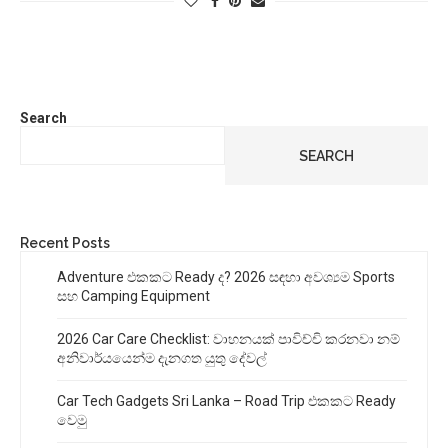
Search
SEARCH
Recent Posts
Adventure එකකට Ready ද? 2026 සඳහා අවශ්‍යම Sports
සහ Camping Equipment
2026 Car Care Checklist: වාහනයක් පාවිච්චි කරනවා නම්
අනිවාර්යයෙන්ම දැනගත යුතු දේවල්
Car Tech Gadgets Sri Lanka – Road Trip එකකට Ready
වෙමු