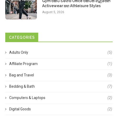
Gym එකට වගේම Office එකටත් ගැළපෙන
Activewear සහ Athleisure Styles
August 5, 2026
CATEGORIES
Adults Only
(5)
Affiliate Program
(1)
Bag and Travel
(3)
Bedding & Bath
(7)
Computers & Laptops
(2)
Digital Goods
(2)