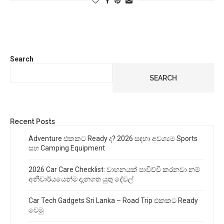
Search
SEARCH
Recent Posts
Adventure එකකට Ready ද? 2026 සඳහා අවශ්‍යම Sports
සහ Camping Equipment
2026 Car Care Checklist: වාහනයක් පාවිච්චි කරනවා නම්
අනිවාර්යයෙන්ම දැනගත යුතු දේවල්
Car Tech Gadgets Sri Lanka – Road Trip එකකට Ready
වෙමු