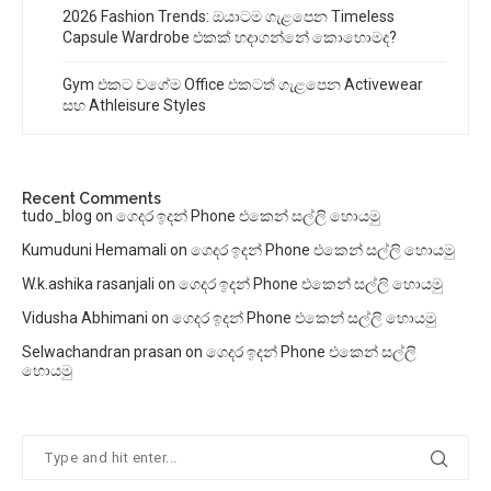
2026 Fashion Trends: ඔයාටම ගැළපෙන Timeless
Capsule Wardrobe එකක් හදාගන්නේ කොහොමද?
Gym එකට වගේම Office එකටත් ගැළපෙන Activewear
සහ Athleisure Styles
Recent Comments
tudo_blog
on
ගෙදර ඉදන් Phone එකෙන් සල්ලි හොයමු
Kumuduni Hemamali
on
ගෙදර ඉදන් Phone එකෙන් සල්ලි හොයමු
W.k.ashika rasanjali
on
ගෙදර ඉදන් Phone එකෙන් සල්ලි හොයමු
Vidusha Abhimani
on
ගෙදර ඉදන් Phone එකෙන් සල්ලි හොයමු
Selwachandran prasan
on
ගෙදර ඉදන් Phone එකෙන් සල්ලි
හොයමු