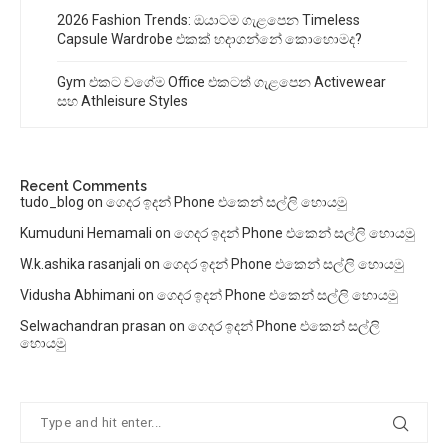
2026 Fashion Trends: ඔයාටම ගැළපෙන Timeless
Capsule Wardrobe එකක් හදාගන්නේ කොහොමද?
Gym එකට වගේම Office එකටත් ගැළපෙන Activewear
සහ Athleisure Styles
Recent Comments
tudo_blog
on
ගෙදර ඉදන් Phone එකෙන් සල්ලි හොයමු
Kumuduni Hemamali
on
ගෙදර ඉදන් Phone එකෙන් සල්ලි හොයමු
W.k.ashika rasanjali
on
ගෙදර ඉදන් Phone එකෙන් සල්ලි හොයමු
Vidusha Abhimani
on
ගෙදර ඉදන් Phone එකෙන් සල්ලි හොයමු
Selwachandran prasan
on
ගෙදර ඉදන් Phone එකෙන් සල්ලි
හොයමු