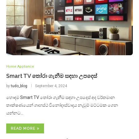
Home Appliance
Smart TV තෝරා ගැනීම සඳහා උපදෙස්
by
tudo_blog
September 4, 2024
හොඳම Smart TV තෝරා ගැනීම සඳහා උපදෙස් අද වර්තමාන
තාක්ෂණයෙන් ගෘහස්ථ විනෝදාස්වාදය නැවුම් මට්ටමක ගෙන
යන්නට…
READ MORE