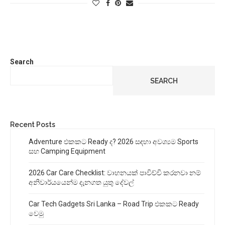
Search
SEARCH
Recent Posts
Adventure එකකට Ready ද? 2026 සඳහා අවශ්‍යම Sports
සහ Camping Equipment
2026 Car Care Checklist: වාහනයක් පාවිච්චි කරනවා නම්
අනිවාර්යයෙන්ම දැනගත යුතු දේවල්
Car Tech Gadgets Sri Lanka – Road Trip එකකට Ready
වෙමු