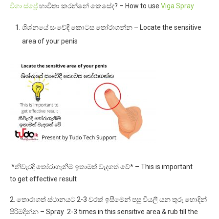
විගා ස්ප්‍
රේ භාවිතා කරන්නේ කෙසේද? – How to use
Viga Spray
ශිශ්නයේ සංවේදී කොටස තෝරාගන්න –
Locate the sensitive
area of your penis
*නිවැරදි තෝරාගැනීම
ඉතාමත් වැදගත් වේ* –
This is important
to
get effective result
2. තොරාගත් ස්ථානයට 2-3 වරක් ඉසීමෙන් පසු වියලී යන ‍තුරු හොදින්
පිරිමදින්න – Spray 2-3 times in this sensitive area & rub till the