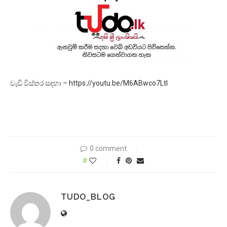
වැඩි විස්තර සදහා – https://youtu.be/M6ABwco7LtI
0 comment
0
TUDO_BLOG