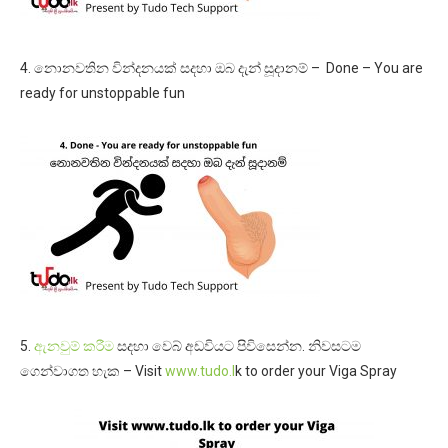
4. නොනවතින වින්දනයක් සදහා ඔබ දැන් සූදානම් – Done – You are
ready for unstoppable fun
5.
ඇනවුම් කරීම
සදහා වෙබ් අඩවියට පිවිසෙන්න. නිවසටම
ගෙන්වාගත හැක – Visit
www.tudo.l
k to order your Viga Spray