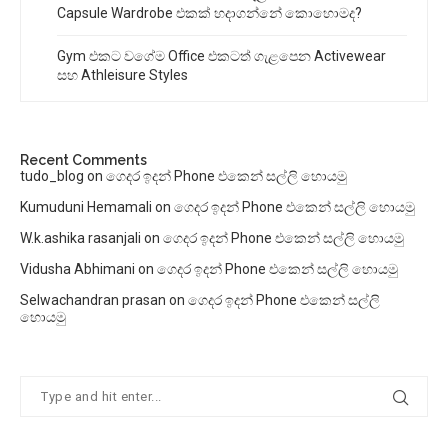
Capsule Wardrobe එකක් හදාගන්නේ කොහොමද?
Gym එකට වගේම Office එකටත් ගැළපෙන Activewear
සහ Athleisure Styles
Recent Comments
tudo_blog
on
ගෙදර ඉදන් Phone එකෙන් සල්ලි හොයමු
Kumuduni Hemamali
on
ගෙදර ඉදන් Phone එකෙන් සල්ලි හොයමු
W.k.ashika rasanjali
on
ගෙදර ඉදන් Phone එකෙන් සල්ලි හොයමු
Vidusha Abhimani
on
ගෙදර ඉදන් Phone එකෙන් සල්ලි හොයමු
Selwachandran prasan
on
ගෙදර ඉදන් Phone එකෙන් සල්ලි
හොයමු