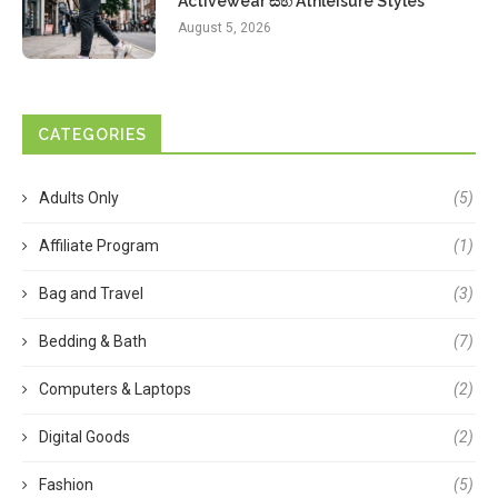
Activewear සහ Athleisure Styles
August 5, 2026
CATEGORIES
Adults Only
(5)
Affiliate Program
(1)
Bag and Travel
(3)
Bedding & Bath
(7)
Computers & Laptops
(2)
Digital Goods
(2)
Fashion
(5)