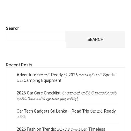
Search
SEARCH
Recent Posts
Adventure එකකට Ready ද? 2026 සඳහා අවශ්‍යම Sports
සහ Camping Equipment
2026 Car Care Checklist: වාහනයක් පාවිච්චි කරනවා නම්
අනිවාර්යයෙන්ම දැනගත යුතු දේවල්
Car Tech Gadgets Sri Lanka – Road Trip එකකට Ready
වෙමු
2026 Fashion Trends: ඔයාටම ගැළපෙන Timeless