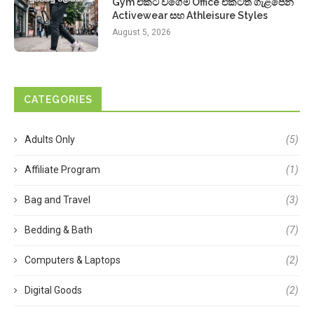
Gym එකට වගේම Office එකටත් ගැළපෙන
Activewear සහ Athleisure Styles
August 5, 2026
CATEGORIES
Adults Only
(5)
Affiliate Program
(1)
Bag and Travel
(3)
Bedding & Bath
(7)
Computers & Laptops
(2)
Digital Goods
(2)