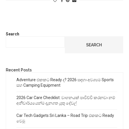
Search
SEARCH
Recent Posts
Adventure එකකට Ready ද? 2026 සඳහා අවශ්‍යම Sports
සහ Camping Equipment
2026 Car Care Checklist: වාහනයක් පාවිච්චි කරනවා නම්
අනිවාර්යයෙන්ම දැනගත යුතු දේවල්
Car Tech Gadgets Sri Lanka – Road Trip එකකට Ready
වෙමු