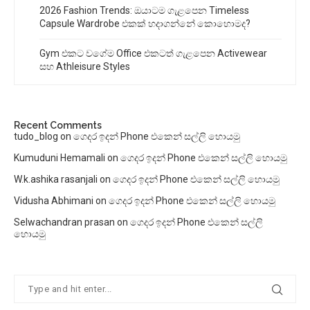
2026 Fashion Trends: ඔයාටම ගැළපෙන Timeless
Capsule Wardrobe එකක් හදාගන්නේ කොහොමද?
Gym එකට වගේම Office එකටත් ගැළපෙන Activewear
සහ Athleisure Styles
Recent Comments
tudo_blog
on
ගෙදර ඉදන් Phone එකෙන් සල්ලි හොයමු
Kumuduni Hemamali
on
ගෙදර ඉදන් Phone එකෙන් සල්ලි හොයමු
W.k.ashika rasanjali
on
ගෙදර ඉදන් Phone එකෙන් සල්ලි හොයමු
Vidusha Abhimani
on
ගෙදර ඉදන් Phone එකෙන් සල්ලි හොයමු
Selwachandran prasan
on
ගෙදර ඉදන් Phone එකෙන් සල්ලි
හොයමු