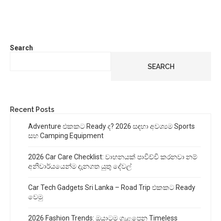
Search
SEARCH
Recent Posts
Adventure එකකට Ready ද? 2026 සඳහා අවශ්‍යම Sports
සහ Camping Equipment
2026 Car Care Checklist: වාහනයක් පාවිච්චි කරනවා නම්
අනිවාර්යයෙන්ම දැනගත යුතු දේවල්
Car Tech Gadgets Sri Lanka – Road Trip එකකට Ready
වෙමු
2026 Fashion Trends: ඔයාටම ගැළපෙන Timeless