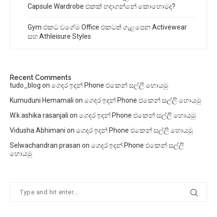
Capsule Wardrobe එකක් හදාගන්නේ කොහොමද?
Gym එකට වගේම Office එකටත් ගැළපෙන Activewear
සහ Athleisure Styles
Recent Comments
tudo_blog
on
ගෙදර ඉදන් Phone එකෙන් සල්ලි හොයමු
Kumuduni Hemamali
on
ගෙදර ඉදන් Phone එකෙන් සල්ලි හොයමු
W.k.ashika rasanjali
on
ගෙදර ඉදන් Phone එකෙන් සල්ලි හොයමු
Vidusha Abhimani
on
ගෙදර ඉදන් Phone එකෙන් සල්ලි හොයමු
Selwachandran prasan
on
ගෙදර ඉදන් Phone එකෙන් සල්ලි
හොයමු