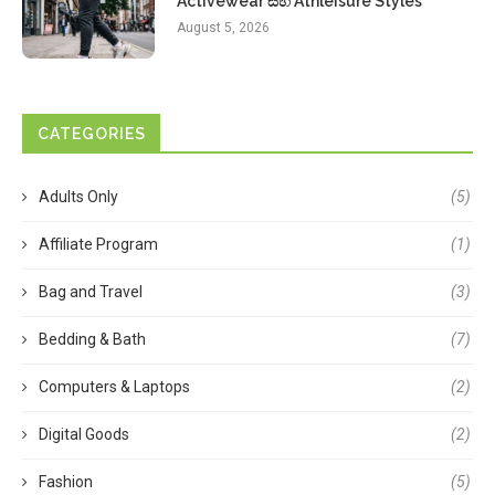
Activewear සහ Athleisure Styles
August 5, 2026
CATEGORIES
Adults Only
(5)
Affiliate Program
(1)
Bag and Travel
(3)
Bedding & Bath
(7)
Computers & Laptops
(2)
Digital Goods
(2)
Fashion
(5)