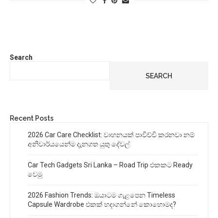
Search
SEARCH
Recent Posts
2026 Car Care Checklist: වාහනයක් පාවිච්චි කරනවා නම්
අනිවාර්යයෙන්ම දැනගත යුතු දේවල්
Car Tech Gadgets Sri Lanka – Road Trip එකකට Ready
වෙමු
2026 Fashion Trends: ඔයාටම ගැළපෙන Timeless
Capsule Wardrobe එකක් හදාගන්නේ කොහොමද?