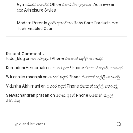
Gym එකට වගේම Office එකටත් ගැළපෙන Activewear
සහ Athleisure Styles
Modern Parents ලාට අත්‍යවශ්‍ය Baby Care Products සහ
Tech-Enabled Gear
Recent Comments
tudo_blog
on
ගෙදර ඉදන් Phone එකෙන් සල්ලි හොයමු
Kumuduni Hemamali
on
ගෙදර ඉදන් Phone එකෙන් සල්ලි හොයමු
W.k.ashika rasanjali
on
ගෙදර ඉදන් Phone එකෙන් සල්ලි හොයමු
Vidusha Abhimani
on
ගෙදර ඉදන් Phone එකෙන් සල්ලි හොයමු
Selwachandran prasan
on
ගෙදර ඉදන් Phone එකෙන් සල්ලි
හොයමු