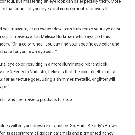
 contour, but mastering an eye look can be especially tricky. More
ors that bring out your eyes and complement your overall
liner, mascara, or an eyeshadow—can truly make your eye color
says pro makeup artist Melissa Hurkman, who says that this
theory. “On a color wheel, you can find your specific eye color and
 shade for your own eye color.”
al eye color, resulting in a more illuminated, vibrant look.
 X Fenty to Nudestix, believes that the color itself is most
 far as texture goes, using a shimmer, metallic, or glitter will
ape.”
olor and the makeup products to shop.
lues will do your brown eyes justice. So, Huda Beauty’s Brown
n for its assortment of golden caramels and pigmented honey