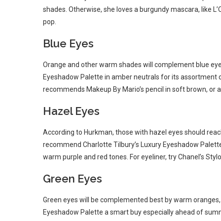
shades. Otherwise, she loves a burgundy mascara, like L
pop.
Blue Eyes
Orange and other warm shades will complement blue eyes 
Eyeshadow Palette in amber neutrals for its assortment of 
recommends Makeup By Mario’s pencil in soft brown, or a
Hazel Eyes
According to Hurkman, those with hazel eyes should reach
recommend Charlotte Tilbury’s Luxury Eyeshadow Palett
warm purple and red tones. For eyeliner, try Chanel’s Stylo
Green Eyes
Green eyes will be complemented best by warm oranges,
Eyeshadow Palette a smart buy especially ahead of summ