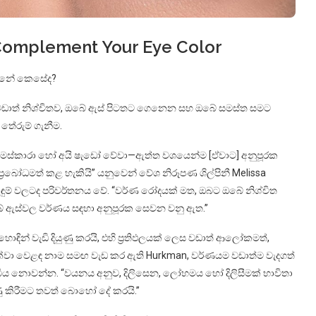
Complement Your Eye Color
්නේ කෙසේද?
කිය. වඩාත් නිශ්චිතව, ඔබේ ඇස් පිටතට ගෙනෙන සහ ඔබේ සමස්ත සමට
ේරුම් ගැනීම.
්, මස්කාරා හෝ අයි ෂැඩෝ වේවා—ඇත්ත වශයෙන්ම [ඒවාට] අනුපූරක
‍රබෝධමත් කළ හැකියි” යනුවෙන් වේශ නිරූපණ ශිල්පිනී Melissa
ඇඳුම් වලටද පරිවර්තනය වේ. “වර්ණ රෝදයක් මත, ඔබට ඔබේ නිශ්චිත
ේ ඇස්වල වර්ණය සඳහා අනුපූරක සෙවන වනු ඇත.”
ින් වැඩි දියුණු කරයි, එහි ප්‍රතිඵලයක් ලෙස වඩාත් ආලෝකමත්,
ix දක්වා වෙළඳ නාම සමඟ වැඩ කර ඇති Hurkman, වර්ණයම වඩාත්ම වැදගත්
බිය නොවන්න. “වයනය අනුව, දිලිසෙන, ලෝහමය හෝ දිලිසීමක් භාවිතා
ණු කිරීමට තවත් බොහෝ දේ කරයි.”