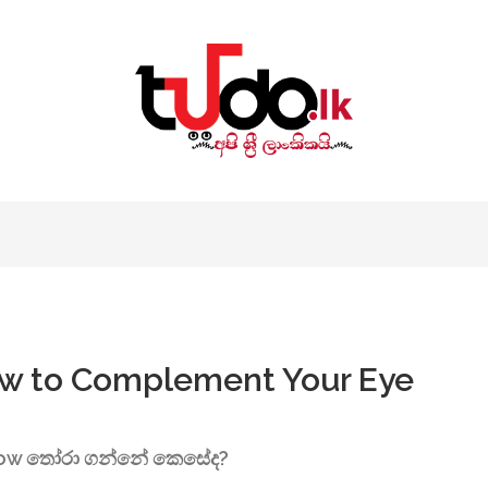
w to Complement Your Eye
dow තෝරා ගන්නේ කෙසේද?