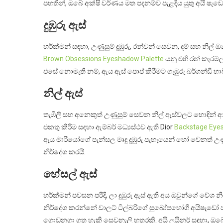
පහතින්, ඔබේ අක්ෂි වර්ණය මත පදනම්ව පැළඳිය යුතු අයි ෂැඩ
දුඹුරු ඇස්
හර්ක්මන් සඳහා, උණුසුම් දුඹුරු, රන්වන් සෙවන, දම් සහ නිල්
Brown Obsessions Eyeshadow Palette
යනු එහි රන් කැරමල
එසේ නොමැති නම්, ඇය ඇස් පොප් කිරීමට ගැඹුරු බර්ගන්ඩි භ
නිල් ඇස්
තැඹිලි සහ අනෙකුත් උණුසුම් සෙවන නිල් ඇස්වලට හොඳින් අනුප
එකතු කිරීම සඳහා ඇම්බර් මධ්‍යස්ථව ඇති Dior
Backstage Eye
ඇය මාරියෝගේ පැන්සල මෘදු දුඹුරු පැහැයෙන් හෝ වෙනත් උ
නිර්දේශ කරයි.
හේසල් ඇස්
හර්ක්මන් පවසන පරිදි, ලා දුඹුරු ඇස් ඇති අය ඔවුන්ගේ වේශ 
නිර්දේශ කරන්නේ චාලට් ටිල්බරිගේ සුඛෝපභෝගී අයිෂැඩෝ පැලේට
ගොඩනගා ගත හැකි සෙවනැලි හතරකි. අයි ලයිනර් සඳහා, ඔබේ ඇ