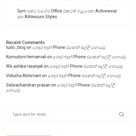
Gym එකට වගේම Office එකටත් ගැළපෙන Activewear
සහ Athleisure Styles
Recent Comments
tudo_blog
on
ගෙදර ඉදන් Phone එකෙන් සල්ලි හොයමු
Kumuduni Hemamali
on
ගෙදර ඉදන් Phone එකෙන් සල්ලි හොයමු
W.k.ashika rasanjali
on
ගෙදර ඉදන් Phone එකෙන් සල්ලි හොයමු
Vidusha Abhimani
on
ගෙදර ඉදන් Phone එකෙන් සල්ලි හොයමු
Selwachandran prasan
on
ගෙදර ඉදන් Phone එකෙන් සල්ලි
හොයමු