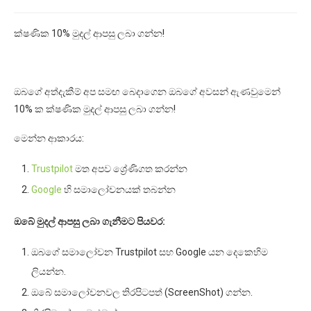
ක්ෂණික 10% මුදල් ආපසු ලබා ගන්න!
ඔබගේ අත්දැකීම් අප සමඟ බෙදාගෙන ඔබගේ අවසන් ඇණවුමෙන්
10% ක ක්ෂණික මුදල් ආපසු ලබා ගන්න!
මෙන්න ආකාරය:
Trustpilot
මත අපව ශ්‍රේණිගත කරන්න
Google
හි සමාලෝචනයක් තබන්න
ඔබේ මුදල් ආපසු ලබා ගැනීමට පියවර:
ඔබගේ සමාලෝචන Trustpilot සහ Google යන දෙකෙහිම
ලියන්න.
ඔබේ සමාලෝචනවල තිරපිටපත් (ScreenShot) ගන්න.