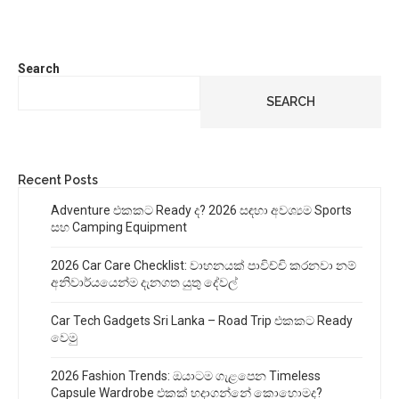
Search
SEARCH
Recent Posts
Adventure එකකට Ready ද? 2026 සඳහා අවශ්‍යම Sports
සහ Camping Equipment
2026 Car Care Checklist: වාහනයක් පාවිච්චි කරනවා නම්
අනිවාර්යයෙන්ම දැනගත යුතු දේවල්
Car Tech Gadgets Sri Lanka – Road Trip එකකට Ready
වෙමු
2026 Fashion Trends: ඔයාටම ගැළපෙන Timeless
Capsule Wardrobe එකක් හදාගන්නේ කොහොමද?