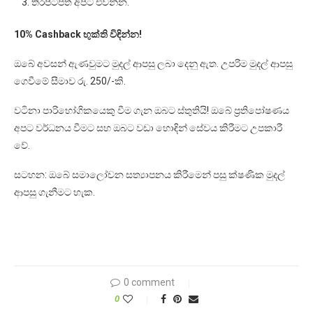
තිරපිටපත් අපට එවන්න.
10% Cashback භුක්ති විඳින්න!
ඔබේ අවසන් ඇණවුමට මුදල් ආපසු ලබා දෙනු ඇත. උපරිම මුදල් ආපසු
ගෙවීමේ සීමාව රු. 250/-කි.
වටිනා පාරිභෝගිකයෙකු වීම ගැන ඔබට ස්තුතියි! ඔබේ ප්‍රතිපෝෂණය
අපට වර්ධනය වීමට සහ ඔබට වඩා හොඳින් සේවය කිරීමට උපකාරී
වේ.
සටහන: ඔබේ සමාලෝචන සත්‍යාපනය කිරීමෙන් පසු ක්ෂණික මුදල්
ආපසු ගැනීමට හැක.
0 comment
0