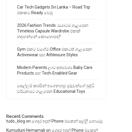
Car Tech Gadgets Sri Lanka – Road Trip
එකකට Ready වෙමු
2026 Fashion Trends: ඔයාටම ගැළපෙන
Timeless Capsule Wardrobe එකක්
හදාගන්නේ කොහොමද?
Gym එකට වගේම Office එකටත් ගැළපෙන
Activewear සහ Athleisure Styles
Modern Parents ලාට අත්‍යවශ්‍ය Baby Care
Products සහ Tech-Enabled Gear
සෙල්ලම් කරමින් ඉගෙනගමු: දරුවන්ගේ බුද්ධි
වර්ධනයට ගැළපෙන Educational Toys
Recent Comments
tudo_blog
on
ගෙදර ඉදන් Phone එකෙන් සල්ලි හොයමු
Kumuduni Hemamali
on
ගෙදර ඉදන් Phone එකෙන්