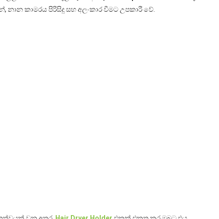
න්, නාන කාමරය පිරිසිදු සහ අලංකාර වීමට උපකාරී වේ.
 තත්වයක් වන අතර,
Hair Dryer Holder
එකක් එකතු කර ඔබට එය