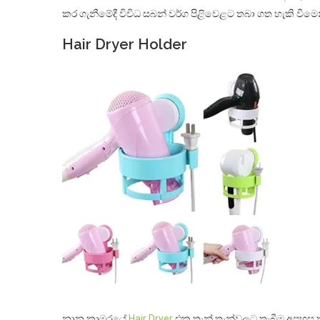
කර ගැනීමේදී විවිධ සබන් වර්ග පිළිවෙළට තබා ගත හැකි වීමෙ
Hair Dryer Holder
නාන කාමරයේ
Hair Dryer
එක තැන් තැන්වලට තැබීම අපහසු