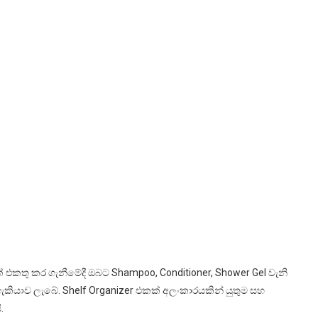
 එකතු කර ගැනීමේදී ඔබට Shampoo, Conditioner, Shower Gel වැනි
හැකියාව ලැබේ. Shelf Organizer එකක් අලංකාරයකින් යුතුම සහ
.