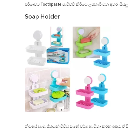
පරිමාවට Toothpaste පාවිච්චි කිරීමට උපකාරී වන අතර, සිය
Soap Holder
නිවසේ සාමාජිකයන් විවිධ සබන් වර්ග භාවිතා කරන අතර, ඒ 