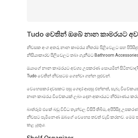
Tudo වෙතින් ඔබේ නාන කාමරයට අවශ්
නිවසක අංග අතර, නාන කාමරය නිතරම පිළිවෙළට සහ පිරිසිදු
නිසියාකාරව පිලිවෙලට තබා ගැනීමට Bathroom Accessories
ඔයාගේ නාන කාමරයට අවශ්‍ය උපකරණ සොයමින් සිටිනවාද?
Tudo වෙතින් නිවසටම ගෙන්වා ගන්න පුළුවන්.
වෙහෙසකර දවසකට පසු ගෙදර ආපසු එන්නත්, සැබෑ විවේකයක
නාන කාමරය විවේකයක් ලබා දෙන අකාරයට නිර්මාණය කරගැ
බාත්රූම් එකේ බඩු විවිධ තැන්වල විසිරී තිබීම, අපිරිසිදු
නිවසට පැමිනෙණ ඔබගේ වෙහෙස තවත් වැඩි කරනව. මෙම ත
කළ යුතුය.
Shelf Organizer