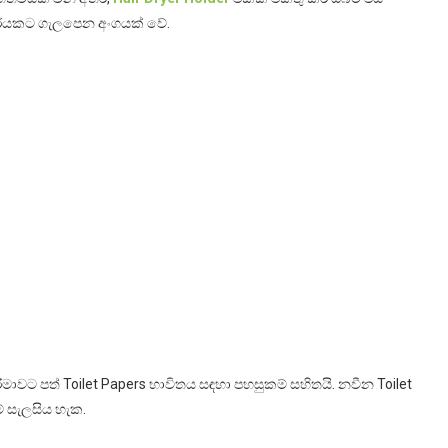
මරයකට ගැලපෙන අංගයක් වේ.
වට පත් Toilet Papers භාවිතය සඳහා පහසුකම් සහිතයි. නවීන Toilet
 සැලසිය හැක.