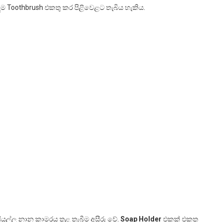
ලුම Toothbrush එකතු කර පිළිවෙළට තැබිය හැකිය.
සියල්ල නාන කාමරය තුළ තැබීම අසීරු වේ.
Soap Holder
එකක් එකතු