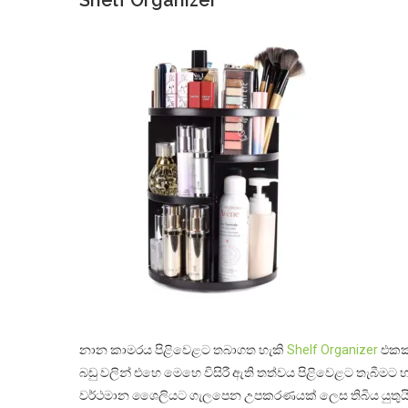
නාන කාමරය පිළිවෙළට තබාගත හැකි
Shelf Organizer
එකක්
බඩු වලින් එහෙ මෙහෙ විසිරී ඇති තත්වය පිළිවෙළට තැබීමට 
වර්ථමාන ශෛලියට ගැලපෙන උපකරණයක් ලෙස තිබිය යුතුයි