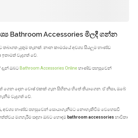
‍ය Bathroom Accessories මිලදී ගන්න
ව තබාගත යුතුම තැනක්. නාන කාමරයේ අවශ්‍ය සියලුම භාණ්ඩ
 ඉතාමත් වැදගත් වේ.
 දැන් ඔබට
Bathroom Accessories Online
භාණ්ඩ පහසුවෙන්
් ගෙන දෙන වොෂ් එකක් ගැන සිහිනය හිතේ තියාගෙන. ඒ නිසා, ඔබේ
නීම වැදගත් වේ.
 උපකරණ, අවශ්‍ය භාණ්ඩ පහසුවෙන් සොයාගැනීමට නොහැකිවීම වෙහෙසවී
ත්ත්වය මගහැරීම සඳහා ඔබට හොඳම
bathroom accessories
භාවිතා