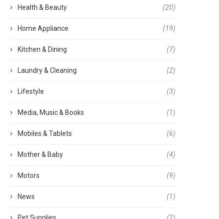
Health & Beauty
(20)
Home Appliance
(19)
Kitchen & Dining
(7)
Laundry & Cleaning
(2)
Lifestyle
(3)
Media, Music & Books
(1)
Mobiles & Tablets
(6)
Mother & Baby
(4)
Motors
(9)
News
(1)
Pet Supplies
(2)