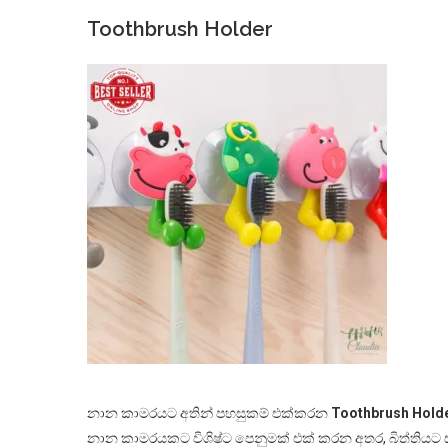
Toothbrush Holder
නාන කාමරයට අතින් පහසුකම් එක්කරන
Toothbrush Hold
නාන කාමරයකට විශිෂ්ට පෙනුමක් එක් කරන අතර, බිත්තියට සව