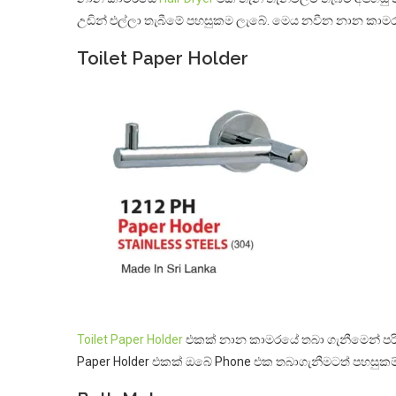
උඩින් එල්ලා තැබීමේ පහසුකම ලැබේ. මෙය නවීන නාන කා
Toilet Paper Holder
Toilet Paper Holder
එකක් නාන කාමරයේ තබා ගැනීමෙන් පරිමා
Paper Holder එකක් ඔබේ Phone එක තබාගැනීමටත් පහසුකම්