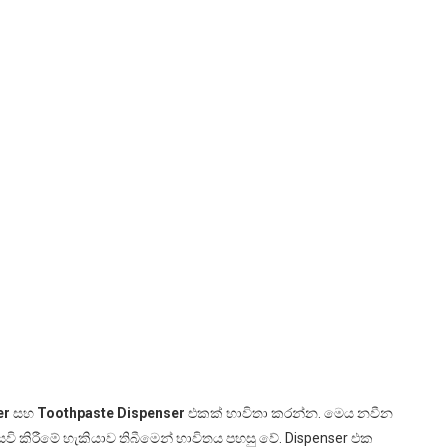
er
සහ
Toothpaste Dispenser
එකක් භාවිතා කරන්න. මෙය නවීන
ි කිරීමේ හැකියාව තිබීමෙන් භාවිතය පහසු වේ. Dispenser එක