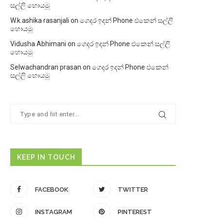
සල්ලි හොයමු
W.k.ashika rasanjali
on
ගෙදර ඉදන් Phone එකෙන් සල්ලි
හොයමු
Vidusha Abhimani
on
ගෙදර ඉදන් Phone එකෙන් සල්ලි
හොයමු
Selwachandran prasan
on
ගෙදර ඉදන් Phone එකෙන්
සල්ලි හොයමු
KEEP IN TOUCH
FACEBOOK
TWITTER
INSTAGRAM
PINTEREST