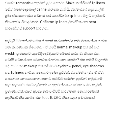
වගේම romantic පෙනුමක් ලබා දෙනවා. Makeup කිරීමේදී lip liners
මගින් ඔබේ දෙතොල් define කර ගත හැකියි. එනම් ඔබේ දෙතොල්හි
ප්‍රමාණය සහ හැඩය වෙනස් කර පෙන්වන්න lip liners වලට හැකියාව
තියෙනවා. මීට අමතරව Oriflame lip liners ලිප්ස්ටික් එක neat
කරගන්නත් support කරනවා.
හැබැයි ඔබ තනියම මේකප් එකක් කර ගන්නවා නම්, මතක තියා ගන්න
ඕන කාරණයක් තියෙනවා. ඒ තමයි normal makeup එකකදී සහ
wedding එකකට යෑමේදී දෙවිදියකට මේකප් කරනවා කියන එක.
මෙහිදී මේකප් එක වෙනස් කරගන්න කොහොමද? ඒක තමයි වැදගත්ම
දේ. සාමාන්‍ය makeup එකකදී ඔබට eyebrow pencil, eye shadows
සහ lip liners භාවිතා නොකර ඉන්න පුළුවන්; එහෙමත් නැත්නම් ඒවා
පෙනෙන නොපෙනෙන ගානට පාවිච්චි කරන්න පුළුවන්. නමුත් මේ
හැම හැමදේම ඔබේ රුචිකත්වය අනුව තීරණය වෙනවා. ඔබ කැමති
ප්‍රමාණයටත්, ඔබට අවශ්‍ය නම් පාවිච්චි කරන්නත්, නොකරන්නත්
හැකියාව තියෙනවා. ඒක tudo.lk ඔබට කියා දෙන පුංචි රහසක්.