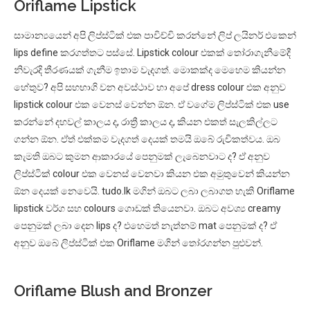
Oriflame Lipstick
සාමාන්‍යයෙන් අපි ලිප්ස්ටික් එක පාවිච්චි කරන්නේ ලිප් ලයිනර් එකෙන්
lips define කරගත්තට පස්සේ. Lipstick colour එකක් තෝරාගැනීමේදී
නිවැරදි තීරණයක් ගැනීම ඉතාම වැදගත්. මොකක්ද මෙහෙම කියන්න
හේතුව? අපි සහභාගි වන අවස්ථාව හා අපේ dress colour එක අනුව
lipstick colour එක වෙනස් වෙන්න ඕන. ඒ වගේම ලිප්ස්ටික් එක use
කරන්නේ දහවල් කාලය ද, රාත්‍රී කාලය ද, කියන එකත් සැලකිල්ලට
ගන්න ඕන. ඒත් එක්කම වැදගත් දෙයක් තමයි ඔබේ රුචිකත්වය. ඔබ
කැමති ඔබට කුමන ආකාරයේ පෙනුමක් ලැබෙනවාට ද? ඒ අනුව
ලිප්ස්ටික් colour එක වෙනස් වෙනවා කියන එක අමුතුවෙන් කියන්න
ඕන දෙයක් නෙවෙයි. tudo.lk මගින් ඔබට ලබා ලබාගත හැකි Oriflame
lipstick වර්ග සහ colours ගොඩක් තියෙනවා. ඔබට අවශ්‍ය creamy
පෙනුමක් ලබා දෙන lips ද? එහෙමත් නැත්නම් mat පෙනුමක් ද? ඒ
අනුව ඔබේ ලිප්ස්ටික් එක Oriflame මගින් තෝරගන්න පුළුවන්.
Oriflame Blush and Bronzer