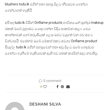
blushers todu.lk මගින් ඉතා පහසු මිලට නිවසටම ගෙන්වා
ගෙන්වාගත් හැකියි
අපි අද tudo.lk විසින් Oriflame products භාවිතයෙන් සුන්දර makeup
එකක් ඔබේ මුහුණට යොදා ගන්න විදිය සාකච්ඡා කළා. මෙය
කාන්තාවක් හෝ තරුණියක් ලෙස ඔබට වැදගත් වන බව අප ට
විශ්වාසයි. එසේනම් ඔබේ මේකප් එකට අවශ්‍ය Oriflame product
සියල්ල tudo.lk මගින් පහසුවෙන් ඉතා අඩු මිලට ඔබේ ගෙදරටම
ගෙන්වා ගැනීමේ හැකියාවක් ඇති බව මතක් කරමින් අදට නවතිමු.
0 comment
0
DESHANI SILVA