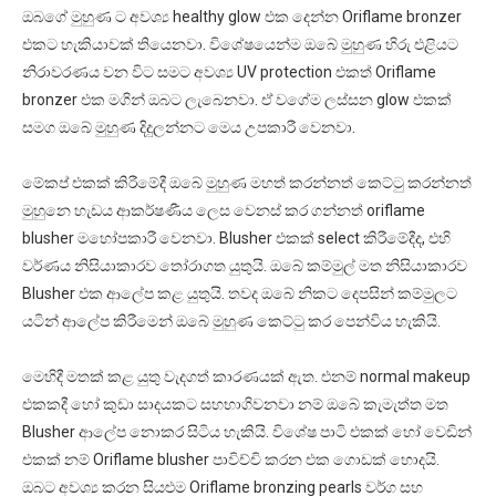
ඔබගේ මුහුණ ට අවශ්‍ය healthy glow එක දෙන්න Oriflame bronzer
එකට හැකියාවක් තියෙනවා. විශේෂයෙන්ම ඔබේ මුහුණ හිරු එළියට
නිරාවරණය වන විට සමට අවශ්‍ය UV protection එකත් Oriflame
bronzer එක මගින් ඔබට ලැබෙනවා. ඒ වගේම ලස්සන glow එකක්
සමග ඔබේ මුහුණ දිදුලන්නට මෙය උපකාරී වෙනවා.
මේකප් එකක් කිරීමේදී ඔබේ මුහුණ මහත් කරන්නත් කෙට්ටු කරන්නත්
මුහුනෙ හැඩය ආකර්ෂණීය ලෙස වෙනස් කර ගන්නත් oriflame
blusher මහෝපකාරී වෙනවා. Blusher එකක් select කිරීමේදීද, එහි
වර්ණය නිසියාකාරව තෝරාගත යුතුයි. ඔබේ කම්මුල් මත නිසියාකාරව
Blusher එක ආලේප කළ යුතුයි. තවද ඔබේ නිකට දෙපසින් කම්මුලට
යටින් ආලේප කිරීමෙන් ඔබේ මුහුණ කෙට්ටු කර පෙන්විය හැකියි.
මෙහිදී මතක් කළ යුතු වැදගත් කාරණයක් ඇත. එනම් normal makeup
එකකදී හෝ කුඩා සාදයකට සහභාගිවනවා නම් ඔබේ කැමැත්ත මත
Blusher ආලේප නොකර සිටිය හැකියි. විශේෂ පාටි එකක් හෝ වෙඩින්
එකක් නම් Oriflame blusher පාවිච්චි කරන එක ගොඩක් හොදයි.
ඔබට අවශ්‍ය කරන සියළුම Oriflame bronzing pearls වර්ග සහ