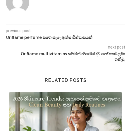
previous post
Oriflame perfume සමග සැබෑ ආත්ම විශ්වාසයක්
next post
Oriflame multivitamins සමගින් නිරෝගී දිවි පෙවතක් ලබා
ගනිමු.
RELATED POSTS