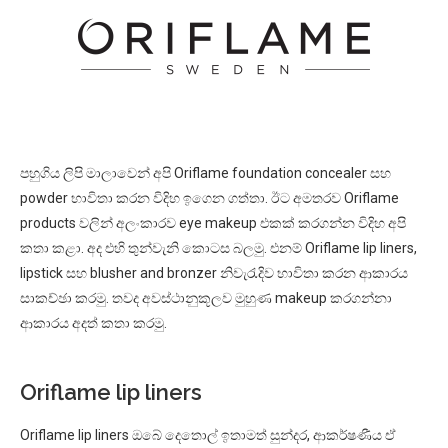
පහුගිය ලිපි මාලාවෙන් අපි Oriflame foundation concealer සහ
powder භාවිතා කරන විදිහ ඉගෙන ගත්තා. ඊට අමතරව Oriflame
products වලින් අලංකාරව eye makeup එකක් කරගන්න විදිහ අපි
කතා කළා. අද එහි තුන්වැනි කොටස බලමු. එනම් Oriflame lip liners,
lipstick සහ blusher and bronzer නිවැරැදිව භාවිතා කරන ආකාරය
සාකච්ඡා කරමු. තවද අවස්ථානුකූලව මුහුණ makeup කරගන්නා
ආකාරය අදත් කතා කරමු.
Oriflame lip liners
Oriflame lip liners ඔබේ දෙතොල් ඉතාමත් සුන්දර, ආකර්ෂණීය ඒ