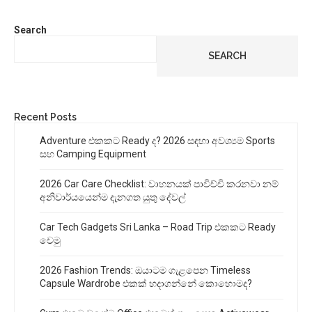
Search
SEARCH
Recent Posts
Adventure එකකට Ready ද? 2026 සඳහා අවශ්‍යම Sports
සහ Camping Equipment
2026 Car Care Checklist: වාහනයක් පාවිච්චි කරනවා නම්
අනිවාර්යයෙන්ම දැනගත යුතු දේවල්
Car Tech Gadgets Sri Lanka – Road Trip එකකට Ready
වෙමු
2026 Fashion Trends: ඔයාටම ගැළපෙන Timeless
Capsule Wardrobe එකක් හදාගන්නේ කොහොමද?