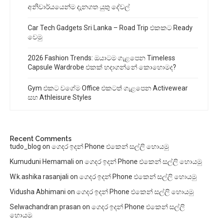
අනිවාර්යයෙන්ම දැනගත යුතු දේවල්
Car Tech Gadgets Sri Lanka – Road Trip එකකට Ready
වෙමු
2026 Fashion Trends: ඔයාටම ගැළපෙන Timeless
Capsule Wardrobe එකක් හදාගන්නේ කොහොමද?
Gym එකට වගේම Office එකටත් ගැළපෙන Activewear
සහ Athleisure Styles
Recent Comments
tudo_blog
on
ගෙදර ඉදන් Phone එකෙන් සල්ලි හොයමු
Kumuduni Hemamali
on
ගෙදර ඉදන් Phone එකෙන් සල්ලි හොයමු
W.k.ashika rasanjali
on
ගෙදර ඉදන් Phone එකෙන් සල්ලි හොයමු
Vidusha Abhimani
on
ගෙදර ඉදන් Phone එකෙන් සල්ලි හොයමු
Selwachandran prasan
on
ගෙදර ඉදන් Phone එකෙන් සල්ලි
හොයමු