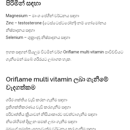
පිරිමින් සඳහා
Magnesium – මාංශ පේශීන් වර්ධනය සඳහා
Zinc – testosterone (ටෙස්ටෙස්ටරෝන්) නම් හෝමෝනය
නිෂ්පාදනය සඳහා
Selenium – ශුක්‍රාණු නිෂ්පාදනය සඳහා
ඉහත සඳහන් සියලුම විටමින් වර්ග Oriflame multi vitamin පාවිච්චියට
ගැනීමෙන් ඔබේ ශරීරයට ලබාගත හැක.
Oriflame multi vitamin ලබා ගැනීමේ
වැදගත්කම
ශරීර ශක්තිය වැඩි කරන ගැනීම සඳහා
ප්‍රතිශක්තිකරණය වැඩි කරගැනීම සඳහා
පරිවෘත්තීය ක්‍රියාවන් නිසියාකාරව පවත්වාගැනීම සඳහා
නිරෝගීමත් දිදුලන සමක් ලබා ගැනීම සඳහා
ඔබගේ සමස්ත යහපැවැත්ම වර්ධනය කර ගැනීම සඳහා