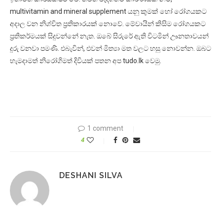
multivitamin and mineral supplement යනු කුමක් හෝ රෝගයකට
අදාල වන නිශ්චිත ප්‍රතිකාරයක් නොවේ. මේවායින් කිසිම රෝගයකට
ප්‍රතිකර්මයක් සිදුවන්නේ නැත. ඔබේ සිරුරේ ඇති විටමින් ඌනතාවයන්
දුරු වනවා පමණි. එබැවින්, එවන් මිත්‍යා මත වලට හසු නොවන්න. ඔබට
හැමදාමත් නිරෝගිමත් දිවියක් පතන අප tudo.lk වෙමු.
1 comment
4
DESHANI SILVA