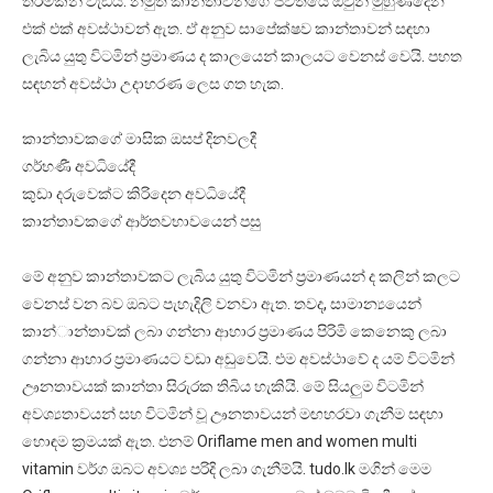
තරමකින් වැඩිය. නමුත් කාන්තාවන්ගේ ජීවිතයේ ඔවුන් මුහුණදෙන
එක් එක් අවස්ථාවන් ඇත. ඒ අනුව සාපේක්ෂව කාන්තාවන් සඳහා
ලැබිය යුතු විටමින් ප්‍රමාණය ද කාලයෙන් කාලයට වෙනස් වෙයි. පහත
සඳහන් අවස්ථා උදාහරණ ලෙස ගත හැක.
කාන්තාවකගේ මාසික ඔසප් දිනවලදී
ගර්භණී අවධියේදී
කුඩා දරුවෙක්ට කිරිදෙන අවධියේදී
කාන්තාවකගේ ආර්තවභාවයෙන් පසු
මේ අනුව කාන්තාවකට ලැබිය යුතු විටමින් ප්‍රමාණයන් ද කලින් කලට
වෙනස් වන බව ඔබට පැහැදිලි වනවා ඇත. තවද, සාමාන්‍යයෙන්
කාන්ාන්තාවක් ලබා ගන්නා ආහාර ප්‍රමාණය පිරිමි කෙනෙකු ලබා
ගන්නා ආහාර ප්‍රමාණයට වඩා අඩුවෙයි. එම අවස්ථාවේ ද යම් විටමින්
ඌනතාවයක් කාන්තා සිරුරක තිබිය හැකියි. මේ සියලුම විටමින්
අවශ්‍යතාවයන් සහ විටමින් වූ ඌනතාවයන් මඟහරවා ගැනීම සඳහා
හොඳම ක්‍රමයක් ඇත. එනම් Oriflame men and women multi
vitamin වර්ග ඔබට අවශ්‍ය පරිදි ලබා ගැනීම්යි. tudo.lk මගින් මෙම