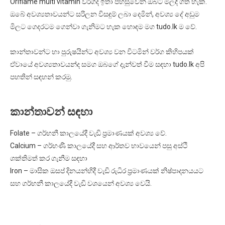
Oriflame multi vitamin වර්ගද ඉතා පහසුවෙන් ඔබට මිලදී ගත් හැක.
ඔබේ අවශ්‍යතාවයන්ට සරිලන විසඳුම් ලබා දෙමින්, අවශ්‍ය දේ අඩුම
මිලට ගෙදරටම ගෙන්වා ගැනිමට හැක හොඳම මග tudo.lk ම වේ.
කාන්තාවන්ට හා පුරුෂයින්ට අවශ්‍ය වන විටමින් වර්ග කිහිපයක්
ඒවායේ අවශ්‍යතාවයන්ද සමග ඔබගේ දැන්වත් වීම සඳහා tudo.lk අපි
පහතින් සඳහන් කරමු.
කාන්තාවන් සඳහා
Folate – ගර්භනී කාලයේදී වැඩි ප්‍රමාණයක් අවශ්‍ය වේ.
Calcium – ගර්භණී කාලයේදී සහ ආර්තව භාවයෙන් පසු අස්ථි
ශක්තිමත් කර ගැනීම සඳහා
Iron – මාසික ඔසප් දිනයන්හිදී වැඩි රුධිර ප්‍රමාණයක් නිෂ්පාදනයයට
සහ ගර්භනී කාලයේදී වැඩි වශයෙන් අවශ්‍ය වෙයි.