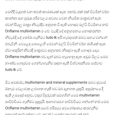
මෙහිදී වැදගත් වන තවත් කාරණයක් ඇත. එනම්, එක් එක් විටමින් වර්ග
කාන්තා සහ පුරුෂ ශරීර වලට අවශ්‍ය වෙන නියමිත මාත්‍රාවන් ඇත.
එවන් සියලු මාත්‍රා නිවැරදිව අනුගත වී ඇති හොඳම මල්ටි විටමිනය නම්
Oriflame multivitamin ම වේ. වැරදි දේ අනුගමනය නොකරන්න.
නිවැරැදි දේ තෝරා ගැනීමට tudo.lk අපි හැමදාමත් ඔබට සහය වන්නේ
එබැවිනි. වෙළෙඳ පොළෙහි මෙවන් මල්ටි විටමින් වර්ග රාශියක් ඇත.
ඒවා අතුරින් නිවරදි මාත්‍රාවට අනුගතව නිපදවා ඇති හොඳම දෙය
Oriflame multivitamin බව දැන් ඔබට හැඟෙනු ඇත. අඩුම මිලට මෙම
භාණ්ඩ ගෙදරටම ගෙන්වාගැනිම සඳහා ඇති විශ්වාසනීයම සේවාව
tudo.lk වේ.
මීට අමතරව, multivitamin and mineral supplements ඔබට දවසේ
ඕනෑම වෙලාවක ලබාගත හැකි බව ඔබ දැනගත යුතුයි. අසුරනයෙ දී
ඇති උපදෙස් අනුව, වතුර වීදුරුවක් සමගගින් මෙම multivitamin
පාවිච්චියට ගැනීම්ට සුදුසුයි. ආහාර සමග පාවිච්චියට ගන්නේ නම් මෙම
Oriflame multivitamin ඔබේ ශරීරයට අවශෝෂණය කරගැනීම
ඉතාමත් කාර්යක්ෂම වේ. තවත් වැදගත්ම කාරණයක් නම්,