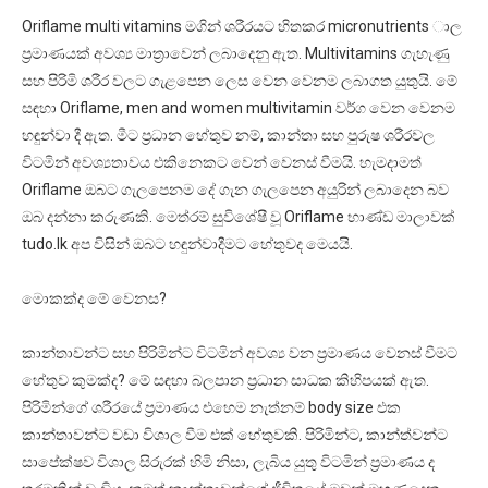
Oriflame multi vitamins මගින් ශරීරයට හිතකර micronutrients ාල
ප්‍රමාණයක් අවශ්‍ය මාත්‍රාවෙන් ලබාදෙනු ඇත. Multivitamins ගැහැණු
සහ පිරිමි ශරීර වලට ගැළපෙන ලෙස වෙන වෙනම ලබාගත යුතුයි. මේ
සඳහා Oriflame, men and women multivitamin වර්ග වෙන වෙනම
හඳුන්වා දී ඇත. මීට ප්‍රධාන හේතුව නම්, කාන්තා සහ පුරුෂ ශරීරවල
විටමින් අවශ්‍යතාවය එකිනෙකට වෙන් වෙනස් වීමයි. හැමදාමත්
Oriflame ඔබට ගැලපෙනම දේ ගැන ගැලපෙන අයුරින් ලබාදෙන බව
ඔබ දන්නා කරුණකි. මෙත්රම් සුවිශේෂී වූ Oriflame භාණ්ඩ මාලාවක්
tudo.lk අප විසින් ඔබට හඳුන්වාදීමට හේතුවද මෙයයි.
මොකක්ද මේ වෙනස?
කාන්තාවන්ට සහ පිරිමින්ට විටමින් අවශ්‍ය වන ප්‍රමාණය වෙනස් වීමට
හේතුව කුමක්ද? මේ සඳහා බලපාන ප්‍රධාන සාධක කිහිපයක් ඇත.
පිරිමින්ගේ ශරීරයේ ප්‍රමාණය එහෙම නැත්නම් body size එක
කාන්තාවන්ට වඩා විශාල වීම එක් හේතුවකි. පිරිමින්ට, කාන්ත්වන්ට
සාපේක්ෂව විශාල සිරුරක් හිමි නිසා, ලැබිය යුතු විටමින් ප්‍රමාණය ද