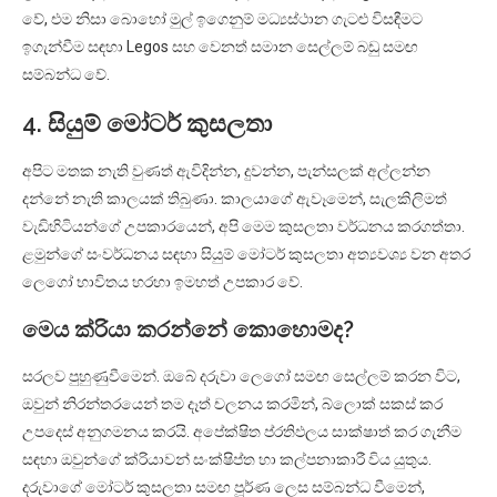
වේ, එම නිසා බොහෝ මුල් ඉගෙනුම් මධ්‍යස්ථාන ගැටළු විසඳීමට
ඉගැන්වීම සඳහා Legos සහ වෙනත් සමාන සෙල්ලම් බඩු සමඟ
සම්බන්ධ වේ.
4. සියුම් මෝටර් කුසලතා
අපිට මතක නැති වුණත් ඇවිදින්න, දුවන්න, පැන්සලක් අල්ලන්න
දන්නේ නැති කාලයක් තිබුණා. කාලයාගේ ඇවෑමෙන්, සැලකිලිමත්
වැඩිහිටියන්ගේ උපකාරයෙන්, අපි මෙම කුසලතා වර්ධනය කරගත්තා.
ළමුන්ගේ සංවර්ධනය සඳහා සියුම් මෝටර් කුසලතා අත්‍යවශ්‍ය වන අතර
ලෙගෝ භාවිතය හරහා ඉමහත් උපකාර වේ.
මෙය ක්රියා කරන්නේ කොහොමද?
සරලව පුහුණුවීමෙන්. ඔබේ දරුවා ලෙගෝ සමඟ සෙල්ලම් කරන විට,
ඔවුන් නිරන්තරයෙන් තම දෑත් චලනය කරමින්, බ්ලොක් සකස් කර
උපදෙස් අනුගමනය කරයි. අපේක්ෂිත ප්රතිඵලය සාක්ෂාත් කර ගැනීම
සඳහා ඔවුන්ගේ ක්රියාවන් සංක්ෂිප්ත හා කල්පනාකාරී විය යුතුය.
දරුවාගේ මෝටර් කුසලතා සමඟ පූර්ණ ලෙස සම්බන්ධ වීමෙන්,