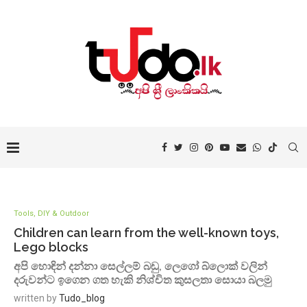
Tools, DIY & Outdoor
Children can learn from the well-known toys,
Lego blocks
අපි හොඳින් දන්නා සෙල්ලම් බඩු, ලෙගෝ බ්ලොක් වලින්
දරුවන්ට ඉගෙන ගත හැකි නිශ්චිත කුසලතා සොයා බලමු
written by
Tudo_blog