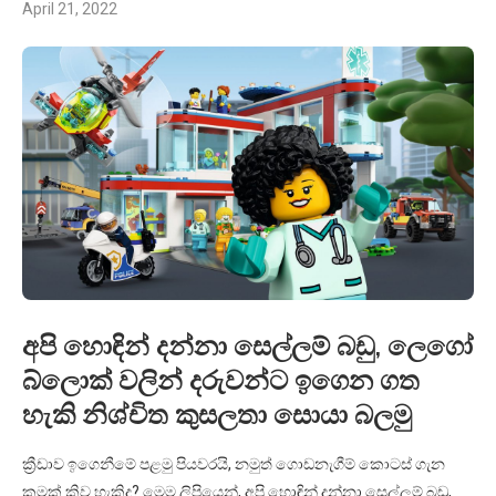
April 21, 2022
අපි හොඳින් දන්නා සෙල්ලම් බඩු, ලෙගෝ
බ්ලොක් වලින් දරුවන්ට ඉගෙන ගත
හැකි නිශ්චිත කුසලතා සොයා බලමු
ක්‍රීඩාව ඉගෙනීමේ පළමු පියවරයි, නමුත් ගොඩනැගීම් කොටස් ගැන
කුමක් කිව හැකිද? මෙම ලිපියෙන්, අපි හොඳින් දන්නා සෙල්ලම් බඩු,