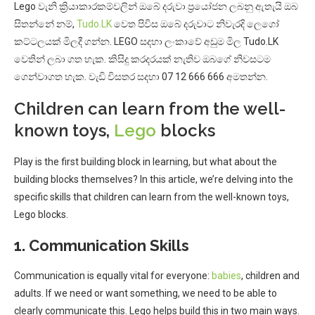
Lego වැනි ක්‍රියාකාරකම්වලින් ඔබේ දරුවා ප්‍රයෝජන ලබනු ඇතැයි ඔබ
සිතන්නේ නම්,
Tudo.LK
වෙත පිවිස ඔබේ දරුවාට නිවැරදි ‍ලෙගෝ
කට්ටලයක් මිලදී ගන්න. LEGO සදහා ලංකාවේ අඩුම මිල Tudo.LK
වෙතින් ලබා ගත හැක. කිසිදු කරදරයක් නැතිව ඔබගේ නිවසටම
ගෙන්වාගත හැක. වැ‍ඩි විසතර සදහා 07 12 666 666 අමතන්න.
Children can learn from the well-
known toys,
Lego
blocks
Play is the first building block in learning, but what about the
building blocks themselves? In this article, we’re delving into the
specific skills that children can learn from the well-known toys,
Lego blocks.
1. Communication Skills
Communication is equally vital for everyone:
babies
, children and
adults. If we need or want something, we need to be able to
clearly communicate this. Lego helps build this in two main ways.