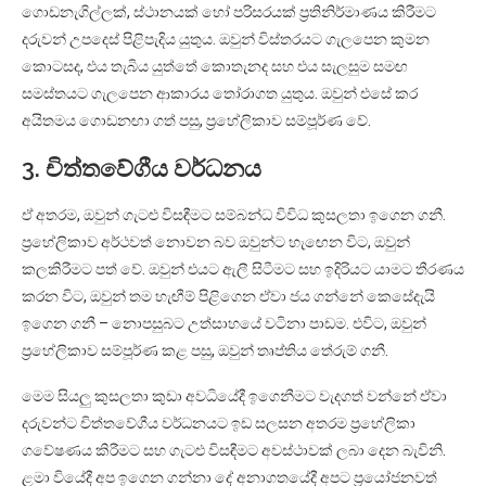
ගොඩනැගිල්ලක්, ස්ථානයක් හෝ පරිසරයක් ප්‍රතිනිර්මාණය කිරීමට
දරුවන් උපදෙස් පිළිපැදිය යුතුය. ඔවුන් විස්තරයට ගැලපෙන කුමන
කොටසද, එය තැබිය යුත්තේ කොතැනද සහ එය සැලසුම සමඟ
සමස්තයට ගැලපෙන ආකාරය තෝරාගත යුතුය. ඔවුන් එසේ කර
අයිතමය ගොඩනඟා ගත් පසු, ප්‍රහේලිකාව සම්පූර්ණ වේ.
3. චිත්තවේගීය වර්ධනය
ඒ අතරම, ඔවුන් ගැටළු විසඳීමට සම්බන්ධ විවිධ කුසලතා ඉගෙන ගනී.
ප්‍රහේලිකාව අර්ථවත් නොවන බව ඔවුන්ට හැඟෙන විට, ඔවුන්
කලකිරීමට පත් වේ. ඔවුන් එයට ඇලී සිටීමට සහ ඉදිරියට යාමට තීරණය
කරන විට, ඔවුන් තම හැඟීම් පිළිගෙන ඒවා ජය ගන්නේ කෙසේදැයි
ඉගෙන ගනී – නොපසුබට උත්සාහයේ වටිනා පාඩම. එවිට, ඔවුන්
ප්‍රහේලිකාව සම්පූර්ණ කළ පසු, ඔවුන් තෘප්තිය තේරුම් ගනී.
මෙම සියලු කුසලතා කුඩා අවධියේදී ඉගෙනීමට වැදගත් වන්නේ ඒවා
දරුවන්ට චිත්තවේගීය වර්ධනයට ඉඩ සලසන අතරම ප්‍රහේලිකා
ගවේෂණය කිරීමට සහ ගැටළු විසඳීමට අවස්ථාවක් ලබා දෙන බැවිනි.
ළමා වියේදී අප ඉගෙන ගන්නා දේ අනාගතයේදී අපට ප්‍රයෝජනවත්