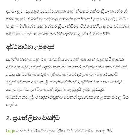
දරුවා ළමා සුරැකුම් මධ්‍යස්ථානයක හෝ නිවසේ තනිව ක්‍රීඩා කරන්නේ
නම්, ඔවුන් තවමත් තම පවුලේ සාමාජිකයන්ගෙන් උපකාර ඉල්ලා සිටිය
හැක – මිනිසුන් සමඟ අන්තර් ක්‍රියා කිරීමේ චිත්තවේගීය අංගය වර්ධනය
කිරීම සහ උපකාර අවශ්‍ය බව පිළිගැනීමට දරුවා දිරිමත් කිරීම.
අර්ථකථන උපදෙස්
සන්නිවේදනය යනු ඒක පාර්ශවීය මාවතක් නොවේ. සෑම කථිකාවක්
අවසානයේම, සවන්දෙන්නෙකු සිටින අතර, සවන්දෙන්නෙකු වන්නේ
කෙසේද යන්න තේරුම් ගැනීමට ලෙගෝ දරුවන්ට උපකාර කරයි.
ඔවුන් වෙනත් අයෙකු ලියා ඇති දේ කියවා, අර්ථකථනය කර තේරුම්
ගත යුතුය. එතැන් සිට ඔවුන් ක්‍රියා කළ යුතුයි. ළමා සුරැකුම්
මධ්‍යස්ථානවලදී, ඒ සඳහා ඔවුන්ට වෙනත් දරුවෙකුගේ උපකාරය ලැබිය
හැකිය.
2. ප්‍රහේලිකා විසඳීම
Lego
යනු එහි හරය වන ප්‍රහේලිකාවකි. විවිධ දුෂ්කරතා ඇතිව