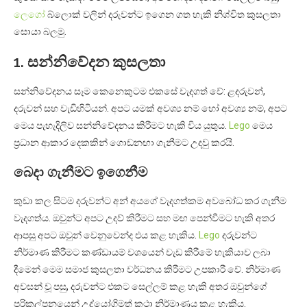
ලෙගෝ
බ්ලොක් වලින් දරුවන්ට ඉගෙන ගත හැකි නිශ්චිත කුසලතා
සොයා බලමු.
1. සන්නිවේදන කුසලතා
සන්නිවේදනය සෑම කෙනෙකුටම එකසේ වැදගත් වේ: ළදරුවන්,
දරුවන් සහ වැඩිහිටියන්. අපට යමක් අවශ්‍ය නම් හෝ අවශ්‍ය නම්, අපට
මෙය පැහැදිලිව සන්නිවේදනය කිරීමට හැකි විය යුතුය.
Lego
මෙය
ප්‍රධාන ආකාර දෙකකින් ගොඩනඟා ගැනීමට උදවු කරයි.
බෙදා ගැනීමට ඉගෙනීම
කුඩා කල සිටම දරුවන්ට අන් අයගේ වැදගත්කම අවබෝධ කර ගැනීම
වැදගත්ය. ඔවුන්ට අපට උදව් කිරීමට සහ මඟ පෙන්වීමට හැකි අතර
ආපසු අපට ඔවුන් වෙනුවෙන්ද එය කළ හැකිය.
Lego
දරුවන්ට
නිර්මාණ කිරීමට කණ්ඩායම් වශයෙන් වැඩ කිරීමේ හැකියාව ලබා
දීමෙන් මෙම සමාජ කුසලතා වර්ධනය කිරීමට උපකාරී වේ. නිර්මාණ
අවසන් වූ පසු, දරුවන්ට එකට සෙල්ලම් කළ හැකි අතර ඔවුන්ගේ
පරිකල්පනයෙන් උද්යෝගිමත් කථා නිර්මාණය කළ හැකිය.