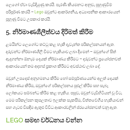
ලෙගෝ ඒවා වැඩිදියුණු කරයි. පැරණි කියමනට අනුව, පුහුණුවීම්
පරිපූර්ණ කරයි –
Lego
ඔවුන්ට ආකර්ශනීය, අධ්‍යාපනික ආකාරයෙන්
පුහුණු වීමට උපකාර කරයි.
5. නිර්මාණශීලීත්වය දිරිමත් කිරීම
ළමයින්ට ලෙගෝට තට්ටු කළ හැකි දැවැන්ත පරිකල්පනයන් ඇත.
දරුවන්ට නිර්මාණශීලී වීමට හැකියාව ලබා දීමෙන් – ඔවුන්ගේ සිත්
ඇදගන්නා ඕනෑම දෙයක් නිර්මාණය කිරීමට – දරුවන්ට ප්‍රයෝජනවත්
ආකාරයෙන් තම අදහස් ප්‍රකාශ කිරීමට අවස්ථාව ලබා දේ.
ඔවුන් උපදෙස් අනුගමනය කිරීම හෝ සම්පූර්ණයෙන්ම අලුත් දෙයක්
නිර්මාණය කිරීම, ඔවුන්ගේ පරිකල්පනය පුළුල් කිරීම සහ සැබෑ
ලෝකයට සම්බන්ධ කිරීම කළ හැකිය. පසුව, ඔවුන් වැඩිහිටියන් වූ විට,
මෙම පරිකල්පන කුසලතාව ඉලක්ක සැකසීම, චිත්තවේගීය හැකියාවන්
සහ ගැටළු විසඳීම ඇතුළු විවිධ ආකාරවලින් ප්රයෝජනවත් වනු ඇත.
LEGO
සමඟ වර්ධනය වන්න