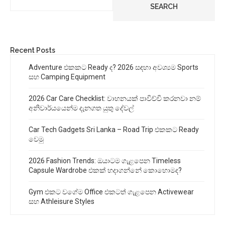
SEARCH
Recent Posts
Adventure එකකට Ready ද? 2026 සඳහා අවශ්‍යම Sports
සහ Camping Equipment
2026 Car Care Checklist: වාහනයක් පාවිච්චි කරනවා නම්
අනිවාර්යයෙන්ම දැනගත යුතු දේවල්
Car Tech Gadgets Sri Lanka – Road Trip එකකට Ready
වෙමු
2026 Fashion Trends: ඔයාටම ගැළපෙන Timeless
Capsule Wardrobe එකක් හදාගන්නේ කොහොමද?
Gym එකට වගේම Office එකටත් ගැළපෙන Activewear
සහ Athleisure Styles