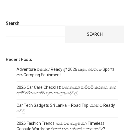
Search
SEARCH
Recent Posts
Adventure එකකට Ready ද? 2026 සඳහා අවශ්‍යම Sports
සහ Camping Equipment
2026 Car Care Checklist: වාහනයක් පාවිච්චි කරනවා නම්
අනිවාර්යයෙන්ම දැනගත යුතු දේවල්
Car Tech Gadgets Sri Lanka – Road Trip එකකට Ready
වෙමු
2026 Fashion Trends: ඔයාටම ගැළපෙන Timeless
Capsule Wardrobe එකක් හදාගන්නේ කොහොමද?