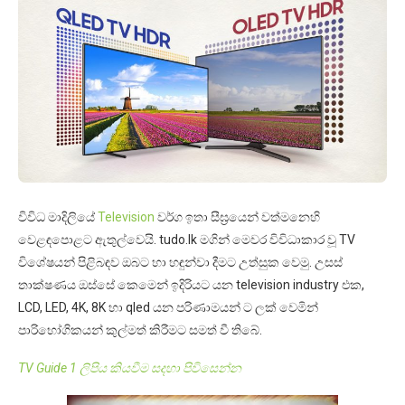
විවිධ මාදිලියේ
Television
වර්ග ඉතා සීඝ්‍රයෙන් වත්මනෙහි
වෙළඳපොළට ඇතුල්වෙයි. tudo.lk මගින් මෙවර විවිධාකාර වූ TV
විශේෂයන් පිළිබඳව ඔබට හා හඳුන්වා දීමට උත්සුක වෙමු. උසස්
තාක්ෂණය ඔස්සේ කෙමෙන් ඉදිරියට යන television industry එක,
LCD, LED, 4K, 8K හා qled යන පරිණාමයන් ට ලක් වෙමින්
පාරිභෝගිකයන් කුල්මත් කිරීමට සමත් වී තිබේ.
TV Guide 1 ලිපිය කියවීම සදහා පිවිසෙන්න