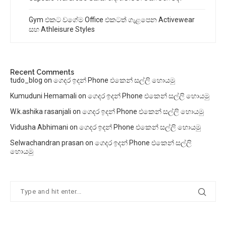
Gym එකට වගේම Office එකටත් ගැළපෙන Activewear
සහ Athleisure Styles
Recent Comments
tudo_blog
on
ගෙදර ඉදන් Phone එකෙන් සල්ලි හොයමු
Kumuduni Hemamali
on
ගෙදර ඉදන් Phone එකෙන් සල්ලි හොයමු
W.k.ashika rasanjali
on
ගෙදර ඉදන් Phone එකෙන් සල්ලි හොයමු
Vidusha Abhimani
on
ගෙදර ඉදන් Phone එකෙන් සල්ලි හොයමු
Selwachandran prasan
on
ගෙදර ඉදන් Phone එකෙන් සල්ලි
හොයමු