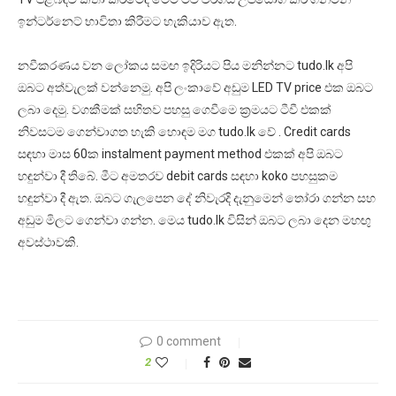
ඉන්ටර්නෙට් භාවිතා කිරීමට හැකියාව ඇත.
නවීකරණය වන ලෝකය සමඟ ඉදිරියට පිය මනින්නට tudo.lk අපි
ඔබට අත්වැලක් වන්නෙමු. අපි ලංකාවේ අඩුම LED TV price එක ඔබට
ලබා දෙමු. වගකීමක් සහිතව පහසු ගෙවීමෙ ක්‍රමයට ටීවී එකක්
නිවසටම ගෙන්වාගත හැකි හොඳම මග tudo.lk වේ . Credit cards
සඳහා මාස 60ක instalment payment method එකක් අපි ඔබට
හඳුන්වා දී තිබේ. මීට අමතරව debit cards සඳහා koko පහසුකම
හඳුන්වා දී ඇත. ඔබට ගැලපෙන දේ නිවැරදි දැනුමෙන් තෝරා ගන්න සහ
අඩුම මිලට ගෙන්වා ගන්න. මෙය tudo.lk විසින් ඔබට ලබා දෙන මහඟු
අවස්ථාවකි.
0 comment
2