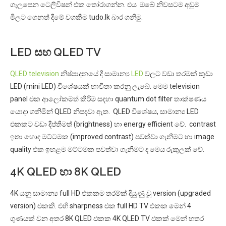
ගැලපෙන ටෙලිවිෂන් එක තෝරාගන්න. එය ඔබේ නිවසටම අඩුම
මිලට ගෙනත් දීමේ වගකීම tudo.lk බාර ගනිමු.
LED සහ QLED TV
QLED television
නිෂ්පාදනයේ දී සාමාන්‍ය
LED
වලට වඩා තරමක් කුඩා
LED (mini LED) විශේෂයක් භාවිතා කරනු ලැබේ. මෙම television
panel එක ආලෝකමත් කිරීම සඳහා quantum dot filter තාක්ෂණය
යොදා ගනිමින් QLED නිපදවා ඇත. QLED විශේෂය, සාමාන්‍ය LED
එකකට වඩා දීප්තිමත් (brightness) හා energy efficient වේ. contrast
ඉතා හොඳ මට්ටමක (improved contrast) පවත්වා ගැනීමට හා image
quality එක ඉහළම මට්ටමක පවත්වා ගැනීමට ද මෙය රුකුලක් වේ.
4K QLED හා 8K QLED
4K යනු සාමාන්‍ය full HD එකකම තරම්ක් දියුණු වූ version (upgraded
version) එකකි. එහි sharpness එක full HD TV එකක මෙන් 4
ගුණයක් වන අතර 8K QLED එකක 4K QLED TV එකක් මෙන් හතර