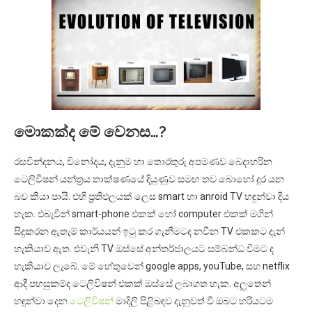
මොකක්ද මේ වෙනස…?
රසවින්දනය, විනෝදය, දැනුම හා තොරතුරු අපමණව බෙදාහරින
ටෙලිවිෂන් යන්ත්‍රය තාක්ෂණයේ දියුණුව සමඟ තව බොහෝ දුර යන
බව කියා පායි. එහි ප්‍රතිඵලයක් ලෙස smart හා anroid TV හඳුන්වා දිය
හැක. එබැවින් smart-phone එකක් හෝ computer එකක් මගින්
සිදුකරන ඇතැම් කාර්යයන් ඉටු කර ගැනීමටද නවීන TV එකකට දැන්
හැකියාව ඇත. එවැනි TV ඔස්සේ අන්තර්ජාලයට සම්බන්ධ වීමට ද
හැකියාව ලැබේ. මේ හේතුවෙන් google apps, youTube, සහ netflix
ආදී පහසුකම්ද ටෙලිවිෂන් එකක් ඔස්සේ ලබාගත හැක. අලුතෙන්
හඳුන්වා දෙන
ටෙලිවිෂන්
මාදිලි පිළිබඳව දැනුවත් වී ඔබට හරියටම