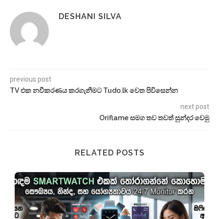
DESHANI SILVA
previous post
TV එක නවීකරණය කරගැනීමට Tudo.lk වෙත පිවිසෙන්න
next post
Oriflame සමග තව තවත් සුන්දර වෙමු
RELATED POSTS