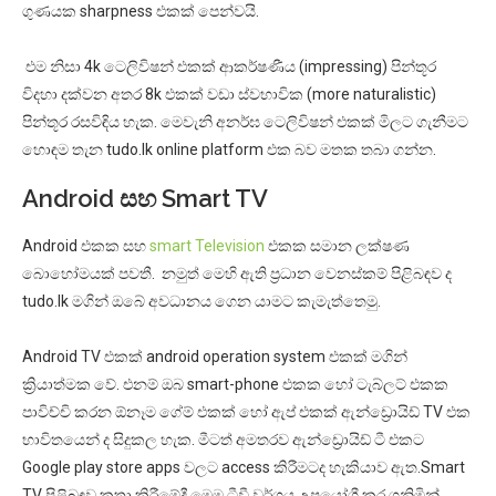
ගුණයක sharpness එකක් පෙන්වයි.
එම නිසා 4k ටෙලිවිෂන් එකක් ආකර්ෂණීය (impressing) පින්තූර
විදහා දක්වන අතර 8k එකක් වඩා ස්වභාවික (more naturalistic)
පින්තූර රසවිඳිය හැක. මෙවැනි අනර්ඝ ටෙලිවිෂන් එකක් මිලට ගැනීමට
හොඳම තැන tudo.lk online platform එක බව මතක තබා ගන්න.
Android සහ Smart TV
Android එකක සහ
smart Television
එකක සමාන ලක්ෂණ
බොහෝමයක් පවතී. නමුත් මෙහි ඇති ප්‍රධාන වෙනස්කම් පිළිබඳව ද
tudo.lk මගින් ඔබේ අවධානය ගෙන යාමට කැමැත්තෙමු.
Android TV එකක් android operation system එකක් මගින්
ක්‍රියාත්මක වේ. එනම් ඔබ smart-phone එකක හෝ ටැබ්ලට් එකක
පාවිච්චි කරන ඕනෑම ගේම් එකක් හෝ ඇප් එකක් ඇන්ඩ්‍රොයිඩ් TV එක
භාවිතයෙන් ද සිදුකල හැක. මීටත් අමතරව ඇන්ඩ්‍රොයිඩ් ටී එකට
Google play store apps වලට access කිරීමටද හැකියාව ඇත.Smart
TV පිළිබඳව කතා කිරීමේදී මෙම ටීවී වර්ගය උපයෝගී කර ගනිමින්